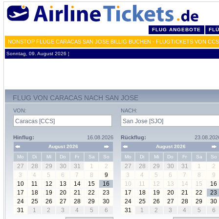
FLUG ANGEBOTE
FL
NONSTOP FLÜGE CARACAS SAN JOSE BILLIG BUCHEN - FLUGTICKETS VON CC
Sonntag, 09. August 2026 ¦
FLUG VON CARACAS NACH SAN JOSE
VON:
NACH:
Hinflug:
16.08.2026
Rückflug:
23.08.202
August 2026
August 2026
Mo
Di
Mi
Do
Fr
Sa
So
Mo
Di
Mi
Do
Fr
Sa
So
27
28
29
30
31
1
2
27
28
29
30
31
1
2
3
4
5
6
7
8
9
3
4
5
6
7
8
9
10
11
12
13
14
15
16
10
11
12
13
14
15
16
17
18
19
20
21
22
23
17
18
19
20
21
22
23
24
25
26
27
28
29
30
24
25
26
27
28
29
30
31
1
2
3
4
5
6
31
1
2
3
4
5
6