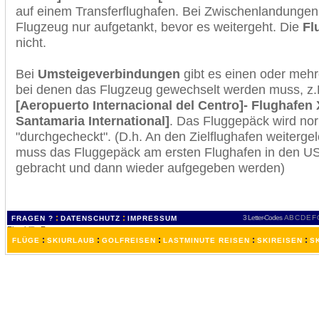
auf einem Transferflughafen. Bei Zwischenlandungen 
Flugzeug nur aufgetankt, bevor es weitergeht. Die
Fl
nicht.
Bei
Umsteigeverbindungen
gibt es einen oder meh
bei denen das Flugzeug gewechselt werden muss, z
[Aeropuerto Internacional del Centro]- Flughafen
Santamaria International]
. Das Fluggepäck wird no
"durchgecheckt". (D.h. An den Zielflughafen weiterge
muss das Fluggepäck am ersten Flughafen in den USA
gebracht und dann wieder aufgegeben werden)
:
:
3 Letter-Codes
A
B
C
D
E
F
FRAGEN ?
DATENSCHUTZ
IMPRESSUM
:
:
:
:
:
FLÜGE
SKIURLAUB
GOLFREISEN
LASTMINUTE REISEN
SKIREISEN
S