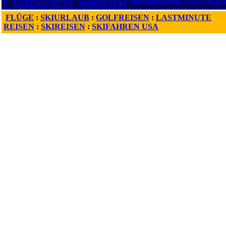
?
:
DATENSCHUTZ
:
IMPRESSUM
FLÜGE
:
SKIURLAUB
:
GOLFREISEN
:
LASTMINUTE
REISEN
:
SKIREISEN
:
SKIFAHREN USA