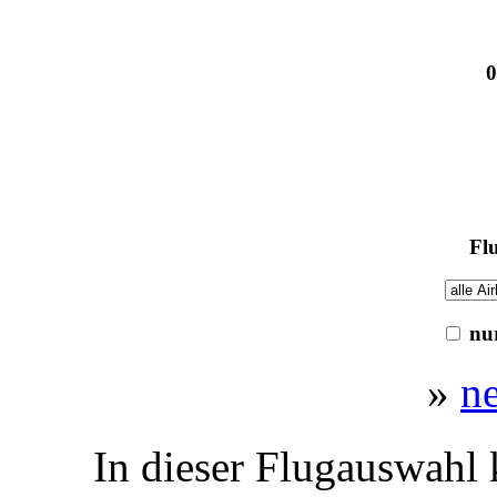
0
Flu
nur
»
n
In dieser Flugauswahl 