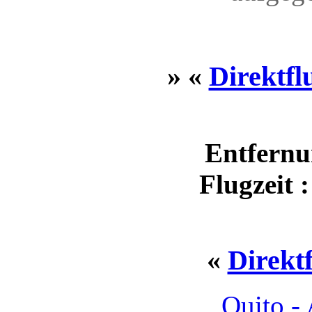
» «
Direktfl
Entfernu
Flugzeit 
«
Direkt
Quito -