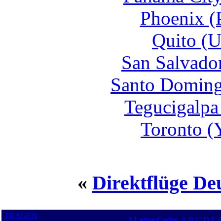
Phoenix (
Quito (U
San Salvador
Santo Doming
Tegucigalpa
Toronto (
«
Direktflüge De
FRAGEN
3 Letter-Codes
A
B
C
D
E