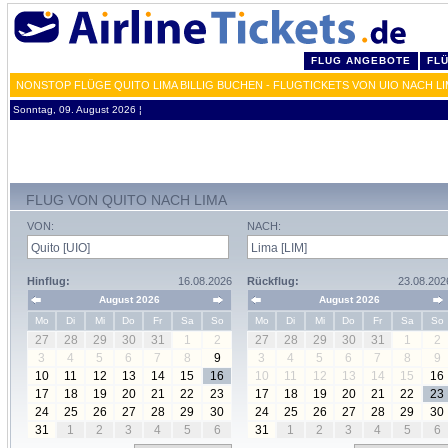
FLUG ANGEBOTE
FL
NONSTOP FLÜGE QUITO LIMA BILLIG BUCHEN - FLUGTICKETS VON UIO NACH LI
Sonntag, 09. August 2026 ¦
FLUG VON QUITO NACH LIMA
VON:
NACH:
Hinflug:
16.08.2026
Rückflug:
23.08.202
August 2026
August 2026
Mo
Di
Mi
Do
Fr
Sa
So
Mo
Di
Mi
Do
Fr
Sa
So
27
28
29
30
31
1
2
27
28
29
30
31
1
2
3
4
5
6
7
8
9
3
4
5
6
7
8
9
10
11
12
13
14
15
16
10
11
12
13
14
15
16
17
18
19
20
21
22
23
17
18
19
20
21
22
23
24
25
26
27
28
29
30
24
25
26
27
28
29
30
31
1
2
3
4
5
6
31
1
2
3
4
5
6