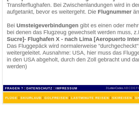
Transferflughafen. Bei Zwischenlandungen wird in de
aufgetankt, bevor es weitergeht. Die
Flugnummer
änd
Bei
Umsteigeverbindungen
gibt es einen oder meh
bei denen das Flugzeug gewechselt werden muss, z
Sucre]- Flughafen X - nach Lima [Aeropuerto Inte
Das Fluggepäck wird normalerweise "durchgecheckt". 
weitergeleitet. Ausnahme: USA, hier muss das Flugg
in den USA abgeholt, durch den Zoll gebracht und d
werden)
:
:
3 Letter-Codes
A
B
C
D
E
F
FRAGEN ?
DATENSCHUTZ
IMPRESSUM
:
:
:
:
:
FLÜGE
SKIURLAUB
GOLFREISEN
LASTMINUTE REISEN
SKIREISEN
S