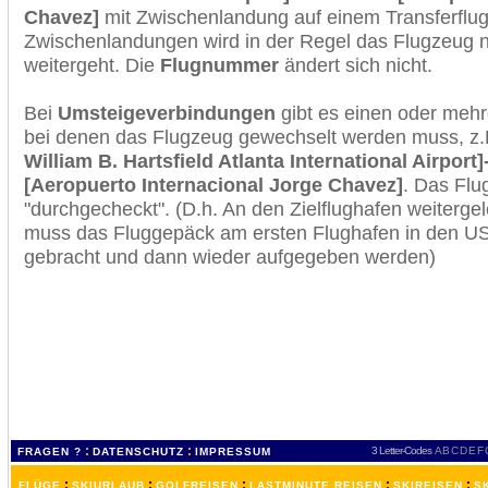
Chavez]
mit Zwischenlandung auf einem Transferflug
Zwischenlandungen wird in der Regel das Flugzeug n
weitergeht. Die
Flugnummer
ändert sich nicht.
Bei
Umsteigeverbindungen
gibt es einen oder meh
bei denen das Flugzeug gewechselt werden muss, z
William B. Hartsfield Atlanta International Airport
[Aeropuerto Internacional Jorge Chavez]
. Das Flu
"durchgecheckt". (D.h. An den Zielflughafen weiterge
muss das Fluggepäck am ersten Flughafen in den USA
gebracht und dann wieder aufgegeben werden)
:
:
3 Letter-Codes
A
B
C
D
E
F
FRAGEN ?
DATENSCHUTZ
IMPRESSUM
:
:
:
:
:
FLÜGE
SKIURLAUB
GOLFREISEN
LASTMINUTE REISEN
SKIREISEN
S