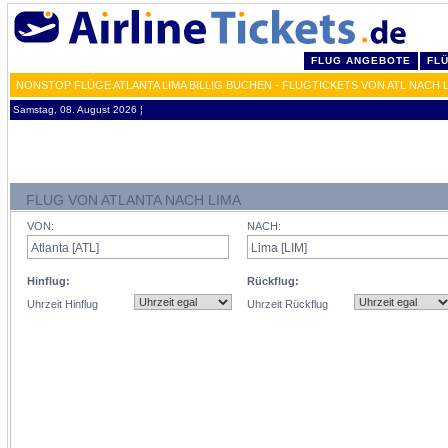
FLUG ANGEBOTE
FL
NONSTOP FLÜGE ATLANTA LIMA BILLIG BUCHEN - FLUGTICKETS VON ATL NACH 
Samstag, 08. August 2026 ¦
FLUG VON ATLANTA NACH LIMA
VON:
NACH:
Hinflug:
Rückflug:
Uhrzeit Hinflug
Uhrzeit Rückflug