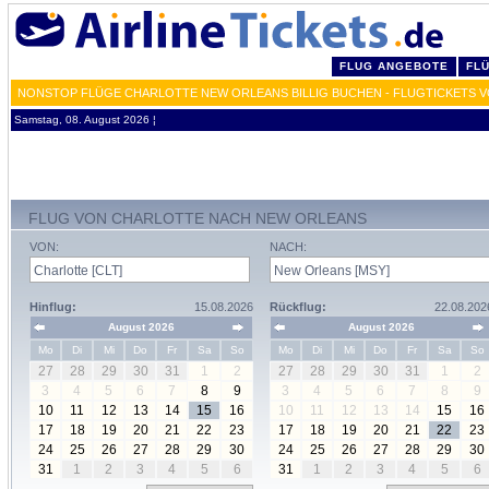
FLUG ANGEBOTE
FL
NONSTOP FLÜGE CHARLOTTE NEW ORLEANS BILLIG BUCHEN - FLUGTICKETS V
Samstag, 08. August 2026 ¦
FLUG VON CHARLOTTE NACH NEW ORLEANS
VON:
NACH:
Hinflug:
15.08.2026
Rückflug:
22.08.202
August 2026
August 2026
Mo
Di
Mi
Do
Fr
Sa
So
Mo
Di
Mi
Do
Fr
Sa
So
27
28
29
30
31
1
2
27
28
29
30
31
1
2
3
4
5
6
7
8
9
3
4
5
6
7
8
9
10
11
12
13
14
15
16
10
11
12
13
14
15
16
17
18
19
20
21
22
23
17
18
19
20
21
22
23
24
25
26
27
28
29
30
24
25
26
27
28
29
30
31
1
2
3
4
5
6
31
1
2
3
4
5
6