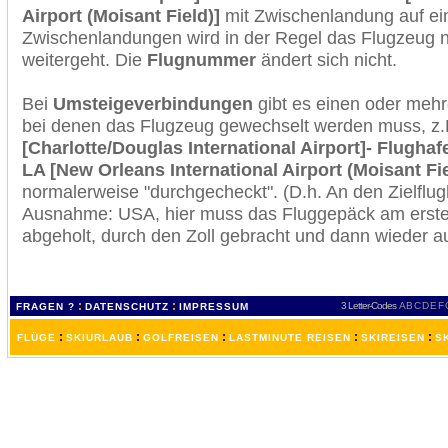
Airport (Moisant Field)]
mit Zwischenlandung auf ein
Zwischenlandungen wird in der Regel das Flugzeug n
weitergeht. Die
Flugnummer
ändert sich nicht.
Bei
Umsteigeverbindungen
gibt es einen oder meh
bei denen das Flugzeug gewechselt werden muss, z
[Charlotte/Douglas International Airport]- Flugha
LA [New Orleans International Airport (Moisant Fie
normalerweise "durchgecheckt". (D.h. An den Zielflugh
Ausnahme: USA, hier muss das Fluggepäck am erste
abgeholt, durch den Zoll gebracht und dann wieder 
:
:
3 Letter-Codes
A
B
C
D
E
F
FRAGEN ?
DATENSCHUTZ
IMPRESSUM
:
:
:
:
:
FLÜGE
SKIURLAUB
GOLFREISEN
LASTMINUTE REISEN
SKIREISEN
S