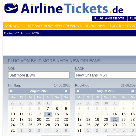
FLUG ANGEBOTE
FL
NONSTOP FLÜGE BALTIMORE NEW ORLEANS BILLIG BUCHEN - FLUGTICKETS V
Freitag, 07. August 2026 ¦
FLUG VON BALTIMORE NACH NEW ORLEANS
VON:
NACH:
Hinflug:
14.08.2026
Rückflug:
21.08.202
August 2026
August 2026
Mo
Di
Mi
Do
Fr
Sa
So
Mo
Di
Mi
Do
Fr
Sa
So
27
28
29
30
31
1
2
27
28
29
30
31
1
2
3
4
5
6
7
8
9
3
4
5
6
7
8
9
10
11
12
13
14
15
16
10
11
12
13
14
15
16
17
18
19
20
21
22
23
17
18
19
20
21
22
23
24
25
26
27
28
29
30
24
25
26
27
28
29
30
31
1
2
3
4
5
6
31
1
2
3
4
5
6