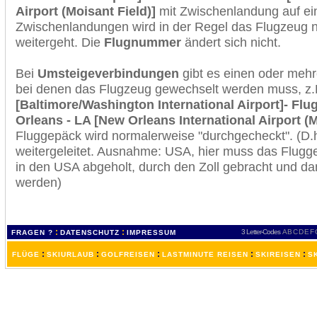
Airport (Moisant Field)]
mit Zwischenlandung auf ein
Zwischenlandungen wird in der Regel das Flugzeug n
weitergeht. Die
Flugnummer
ändert sich nicht.
Bei
Umsteigeverbindungen
gibt es einen oder meh
bei denen das Flugzeug gewechselt werden muss, z
[Baltimore/Washington International Airport]- Fl
Orleans - LA [New Orleans International Airport (M
Fluggepäck wird normalerweise "durchgecheckt". (D.h
weitergeleitet. Ausnahme: USA, hier muss das Flugg
in den USA abgeholt, durch den Zoll gebracht und d
werden)
:
:
3 Letter-Codes
A
B
C
D
E
F
FRAGEN ?
DATENSCHUTZ
IMPRESSUM
:
:
:
:
:
FLÜGE
SKIURLAUB
GOLFREISEN
LASTMINUTE REISEN
SKIREISEN
S