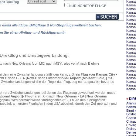
Kansas
zeit Rückflug
Kansas
NUR NONSTOP FLÜGE
Kansas
Kansas
Kansa
Kansas
Kansas
 direkt alle Flüge, Billigflüge & NonStopFlüge weltweit buchen.
Kansas
Kansa
en Sie einen Hinflug- und Rückflugtermin
Kansas
Kansas
Kansa
Kansas
Kansa
Kansas
Direktflug und Umsteigeverbindung:
Kansas
Kansas
City nach New Orleans [von MCI nach MSY]; also von A nach B
ohne
Kansas
Kansas
Kansas
ei dem eine Zwischenlandung stattfinden kann, z.B. ein
Flug von Kansas City -
Kansas
ew Orleans - LA [New Orleans International Airport (Moisant Field)]
mit
Kansas
 Zwischenlandungen wird in der Regel das Flugzeug nur aufgetankt, bevor es
Kansas
Kansas
Kansas
mehrere Zwischenlandungen, bei denen das Flugzeug gewechselt werden muss,
ational Airport]- Flughafen X - nach New Orleans - LA [New Orleans
«
DIR
gepäck wird normalerweise "durchgecheckt". (D.h. An den Zielflughafen
Atlant
ggepäck am ersten Flughafen in den USA abgeholt, durch den Zoll gebracht und
Baltim
Birmi
Bosto
Charlo
Chica
Covin
Dallas
Denve