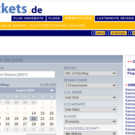
DIREKTFLÜGE
FLUG ANGEBOTE
FLÜGE
LASTMINUTE REISEN
BILLIG BUCHEN - FLUGTICKETS VON MCI NACH MSY
W ORLEANS
» «
D
CH:
ROUTE:
Entf
Flug
ERWACHSENE:
kflug:
21.08.2026
«
DIR
Kansas
August 2026
2-11 JAHRE
Kansas
o
Di
Mi
Do
Fr
Sa
So
Kansas
Kansas
7
28
29
30
31
1
2
Kansa
0-23 MONATE
4
5
6
7
8
9
Kansas
Kansa
0
11
12
13
14
15
16
Kansas
KLASSE:
7
18
19
20
21
22
23
Kansa
Kansas
4
25
26
27
28
29
30
Kansas
FLUGGESELLSCHAFT:
1
1
2
3
4
5
6
Kansa
Kansas