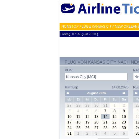
NONSTOP FLÜGE KANSAS CITY NEW ORLEANS 
Freitag, 07. August 2026 ¦
FLUG VON KANSAS CITY NACH NE
VON:
NA
Hinflug:
14.08.2026
Rüc
August 2026
Mo
Di
Mi
Do
Fr
Sa
So
M
27
28
29
30
31
1
2
2
3
4
5
6
7
8
9
3
10
11
12
13
14
15
16
1
17
18
19
20
21
22
23
1
24
25
26
27
28
29
30
2
31
1
2
3
4
5
6
3