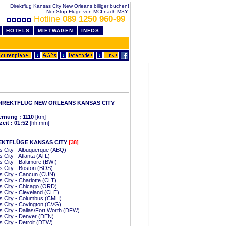
Direktflug Kansas City New Orleans billiger buchen!
NonStop Flüge von MCI nach MSY.
Hotline
089 1250 960-99
HOTELS
MIETWAGEN
INFOS
IREKTFLUG NEW ORLEANS KANSAS CITY
ernung : 1110
[km]
zeit : 01:52
[hh:mm]
EKTFLÜGE KANSAS CITY
[38]
 City - Albuquerque (ABQ)
 City - Atlanta (ATL)
 City - Baltimore (BWI)
 City - Boston (BOS)
s City - Cancun (CUN)
 City - Charlotte (CLT)
s City - Chicago (ORD)
 City - Cleveland (CLE)
s City - Columbus (CMH)
 City - Covington (CVG)
 City - Dallas/Fort Worth (DFW)
s City - Denver (DEN)
 City - Detroit (DTW)