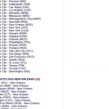
 City - Houston (IAH)
 City - Indianapolis (IND)
 City - Las Vegas (LAS)
 City - Los Angeles (LAX)
s City - Memphis (MEM)
 City - Milwaukee (MKE)
 City - Minneapolis/St. Paul (MSP)
 City - Nashville (BNA)
s City - New Orleans (MSY)
 City - New York (JFK)
 City - New York (LGA)
s City - Newark (EWR)
 City - Oakland (OAK)
s City - Orlando (MCO)
 City - Philadelphia (PHL)
 City - Phoenix (PHX)
 City - Portland (PDX)
 City - Salt Lake City (SLC)
 City - San Diego (SAN)
 City - San Francisco (SFO)
 City - Seattle (SEA)
 City - St. Louis (STL)
 City - Tampa (TPA)
 City - Toronto (YYZ)
 City - Washington (IAD)
EKTFLÜGE NEW ORLEANS
[29]
a (ATL) - New Orleans
ore (BWI) - New Orleans
ngham (BHM) - New Orleans
n (BOS) - New Orleans
tte (CLT) - New Orleans
go (ORD) - New Orleans
gton (CVG) - New Orleans
/Fort Worth (DFW) - New Orleans
r (DEN) - New Orleans