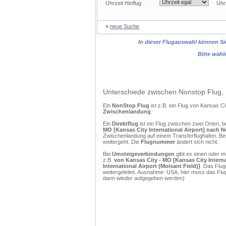
Uhrzeit Hinflug
Uhr
»
neue Suche
In dieser Flugauswahl können Sie
Bitte wähl
Unterschiede zwischen Nonstop Flug, 
Ein
NonStop Flug
ist z.B. ein Flug von Kansas 
Zwischenlandung
.
Ein
Direktflug
ist ein Flug zwischen zwei Orten, b
MO [Kansas City International Airport] nach N
Zwischenlandung auf einem Transferflughafen. Bei
weitergeht. Die
Flugnummer
ändert sich nicht.
Bei
Umsteigeverbindungen
gibt es einen oder 
z.B.
von Kansas City - MO [Kansas City Intern
International Airport (Moisant Field)]
. Das Flug
weitergeleitet. Ausnahme: USA, hier muss das Flu
dann wieder aufgegeben werden)