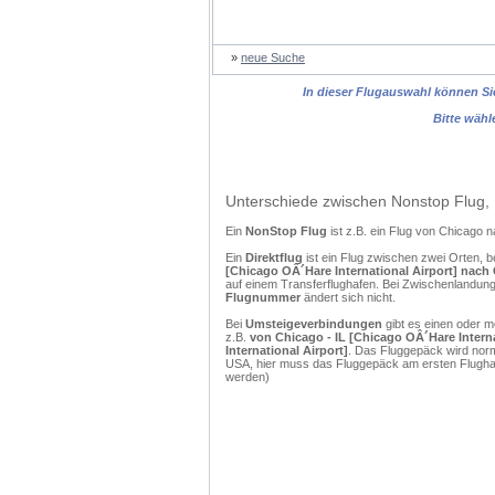
»
neue Suche
In dieser Flugauswahl können Sie
Bitte wähl
Unterschiede zwischen Nonstop Flug, 
Ein
NonStop Flug
ist z.B. ein Flug von Chicago
Ein
Direktflug
ist ein Flug zwischen zwei Orten, b
[Chicago OÂ´Hare International Airport] nach 
auf einem Transferflughafen. Bei Zwischenlandunge
Flugnummer
ändert sich nicht.
Bei
Umsteigeverbindungen
gibt es einen oder 
z.B.
von Chicago - IL [Chicago OÂ´Hare Intern
International Airport]
. Das Fluggepäck wird norm
USA, hier muss das Fluggepäck am ersten Flughaf
werden)