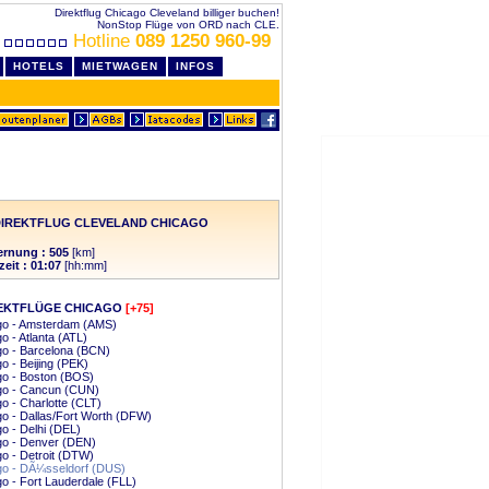
Direktflug Chicago Cleveland billiger buchen!
NonStop Flüge von ORD nach CLE.
Hotline
089 1250 960-99
HOTELS
MIETWAGEN
INFOS
DIREKTFLUG CLEVELAND CHICAGO
ernung : 505
[km]
zeit : 01:07
[hh:mm]
EKTFLÜGE CHICAGO
[+75]
go - Amsterdam (AMS)
o - Atlanta (ATL)
o - Barcelona (BCN)
o - Beijing (PEK)
go - Boston (BOS)
go - Cancun (CUN)
o - Charlotte (CLT)
o - Dallas/Fort Worth (DFW)
o - Delhi (DEL)
go - Denver (DEN)
o - Detroit (DTW)
go - DÃ¼sseldorf (DUS)
o - Fort Lauderdale (FLL)