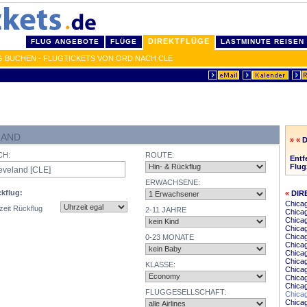
DIREKTFLÜGE
FLUG ANGEBOTE
FLÜGE
LASTMINUTE REISEN
G BUCHEN - FLUGTICKETS VON ORD NACH CLE
LAND
» «
CH:
ROUTE:
Entf
Flug
ERWACHSENE:
kflug:
«
DIR
Chica
zeit Rückflug
2-11 JAHRE
Chicag
Chicag
Chicag
Chica
0-23 MONATE
Chica
Chicag
Chicag
KLASSE:
Chicag
Chica
Chicag
FLUGGESELLSCHAFT:
Chica
Chicag