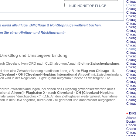
Chica
Chicag
NUR NONSTOP FLÜGE
Chica
Chicag
Chicag
Chicag
Chicag
 direkt alle Flüge, Billigflüge & NonStopFlüge weltweit buchen.
Chica
Chicag
en Sie einen Hinflug- und Rückflugtermin
Chica
Chicag
Chicag
Chicag
Chica
Chicag
Direktflug und Umsteigeverbindung:
Chica
Chica
 nach Cleveland [von ORD nach CLE]; also von A nach B
ohne Zwischenlandung
.
Chica
Chicag
ei dem eine Zwischenlandung stattfinden kann, z.B. ein
Flug von Chicago - IL
Chicag
Cleveland - OH [Cleveland-Hopkins International Airport]
mit Zwischenlandung
Chicag
n wird in der Regel das Flugzeug nur aufgetankt, bevor es weitergeht. Die
Chica
Chica
Chicag
mehrere Zwischenlandungen, bei denen das Flugzeug gewechselt werden muss,
Chicag
ational Airport]- Flughafen X - nach Cleveland - OH [Cleveland-Hopkins
Chica
alerweise "durchgecheckt". (D.h. An den Zielflughafen weitergeleitet. Ausnahme:
Chicag
en in den USA abgeholt, durch den Zoll gebracht und dann wieder aufgegeben
Chicag
Chicag
«
DIR
Atlant
Boston
Cancu
Charlo
Chica