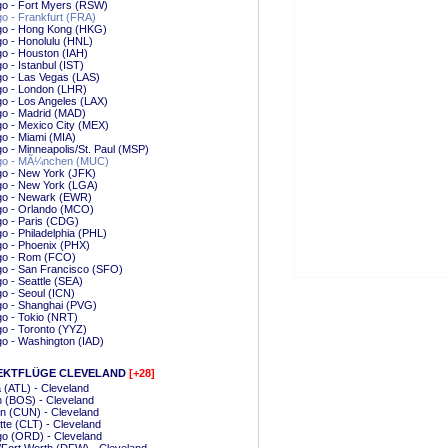
go - Fort Myers (RSW)
o - Frankfurt (FRA)
go - Hong Kong (HKG)
o - Honolulu (HNL)
o - Houston (IAH)
o - Istanbul (IST)
o - Las Vegas (LAS)
go - London (LHR)
o - Los Angeles (LAX)
go - Madrid (MAD)
o - Mexico City (MEX)
o - Miami (MIA)
o - Minneapolis/St. Paul (MSP)
go - MÃ¼nchen (MUC)
o - New York (JFK)
go - New York (LGA)
go - Newark (EWR)
go - Orlando (MCO)
o - Paris (CDG)
o - Philadelphia (PHL)
o - Phoenix (PHX)
go - Rom (FCO)
go - San Francisco (SFO)
o - Seattle (SEA)
o - Seoul (ICN)
go - Shanghai (PVG)
o - Tokio (NRT)
o - Toronto (YYZ)
o - Washington (IAD)
EKTFLÜGE CLEVELAND
[+28]
a (ATL) - Cleveland
 (BOS) - Cleveland
n (CUN) - Cleveland
tte (CLT) - Cleveland
go (ORD) - Cleveland