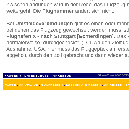
Zwischenlandungen wird in der Regel das Flugzeug n
weitergeht. Die
Flugnummer
ändert sich nicht.
Bei
Umsteigeverbindungen
gibt es einen oder meh
bei denen das Flugzeug gewechselt werden muss, z
Flughafen X - nach Stuttgart [Echterdingen]
. Das 
normalerweise "durchgecheckt". (D.h. An den Zielflugh
Ausnahme: USA, hier muss das Fluggepäck am erste
abgeholt, durch den Zoll gebracht und dann wieder 
:
:
3 Letter-Codes
A
B
C
D
E
F
FRAGEN ?
DATENSCHUTZ
IMPRESSUM
:
:
:
:
:
FLÜGE
SKIURLAUB
GOLFREISEN
LASTMINUTE REISEN
SKIREISEN
S