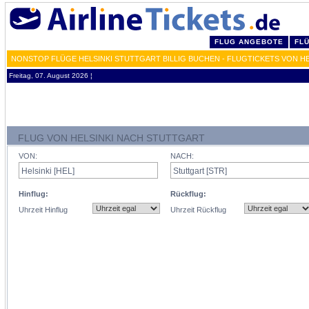
FLUG ANGEBOTE
FL
NONSTOP FLÜGE HELSINKI STUTTGART BILLIG BUCHEN - FLUGTICKETS VON H
Freitag, 07. August 2026 ¦
FLUG VON HELSINKI NACH STUTTGART
VON:
NACH:
Hinflug:
Rückflug:
Uhrzeit Hinflug
Uhrzeit Rückflug