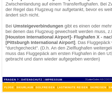
Zwischenlandung auf einem Transferflughafen. Bei Z
der Regel das Flugzeug nur aufgetankt, bevor es wei
ändert sich nicht.
Bei
Umsteigeverbindungen
gibt es einen oder meh
bei denen das Flugzeug gewechselt werden muss, z
[Houston International Airport]- Flughafen X - nac
[Pittsburgh International Airport]
. Das Fluggepäck 
"durchgecheckt". (D.h. An den Zielflughafen weiterge
muss das Fluggepäck am ersten Flughafen in den USA
gebracht und dann wieder aufgegeben werden)
:
:
3 Letter-Codes
A
B
C
D
E
F
FRAGEN ?
DATENSCHUTZ
IMPRESSUM
:
:
:
:
:
FLÜGE
SKIURLAUB
GOLFREISEN
LASTMINUTE REISEN
SKIREISEN
S