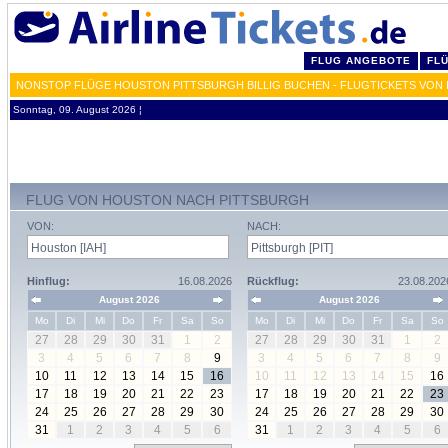
FLUG ANGEBOTE
FL
NONSTOP FLÜGE HOUSTON PITTSBURGH BILLIG BUCHEN - FLUGTICKETS VON I
Sonntag, 09. August 2026 ¦
FLUG VON HOUSTON NACH PITTSBURGH
VON:
NACH:
Hinflug:
16.08.2026
Rückflug:
23.08.202
August 2026
August 2026
Mo
Di
Mi
Do
Fr
Sa
So
Mo
Di
Mi
Do
Fr
Sa
So
27
28
29
30
31
1
2
27
28
29
30
31
1
2
3
4
5
6
7
8
9
3
4
5
6
7
8
9
10
11
12
13
14
15
16
10
11
12
13
14
15
16
17
18
19
20
21
22
23
17
18
19
20
21
22
23
24
25
26
27
28
29
30
24
25
26
27
28
29
30
31
1
2
3
4
5
6
31
1
2
3
4
5
6