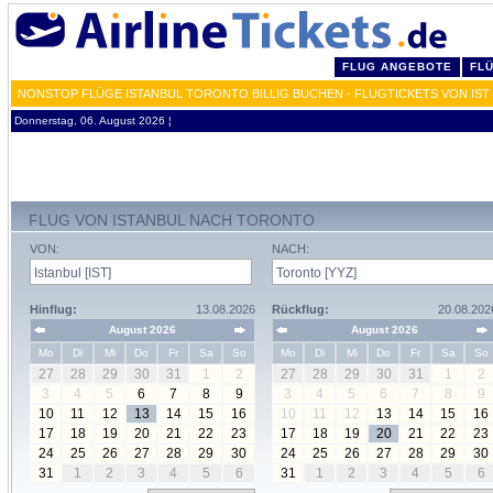
FLUG ANGEBOTE
FL
NONSTOP FLÜGE ISTANBUL TORONTO BILLIG BUCHEN - FLUGTICKETS VON IST
Donnerstag, 06. August 2026 ¦
FLUG VON ISTANBUL NACH TORONTO
VON:
NACH:
Hinflug:
13.08.2026
Rückflug:
20.08.202
August 2026
August 2026
Mo
Di
Mi
Do
Fr
Sa
So
Mo
Di
Mi
Do
Fr
Sa
So
27
28
29
30
31
1
2
27
28
29
30
31
1
2
3
4
5
6
7
8
9
3
4
5
6
7
8
9
10
11
12
13
14
15
16
10
11
12
13
14
15
16
17
18
19
20
21
22
23
17
18
19
20
21
22
23
24
25
26
27
28
29
30
24
25
26
27
28
29
30
31
1
2
3
4
5
6
31
1
2
3
4
5
6