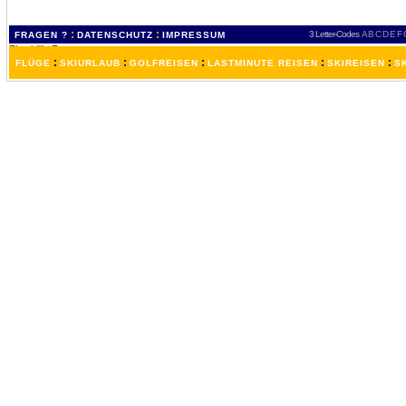
:
:
3 Letter-Codes
A
B
C
D
E
F
FRAGEN ?
DATENSCHUTZ
IMPRESSUM
:
:
:
:
:
FLÜGE
SKIURLAUB
GOLFREISEN
LASTMINUTE REISEN
SKIREISEN
S