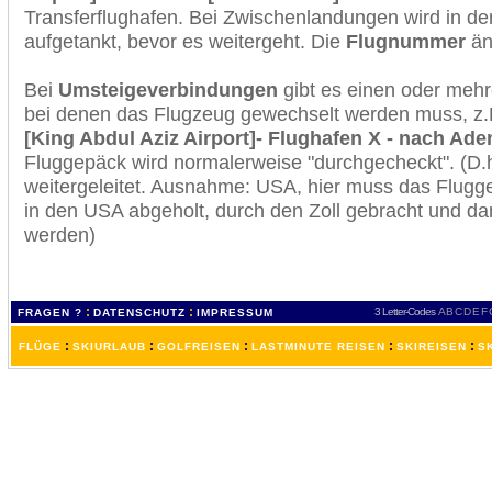
Transferflughafen. Bei Zwischenlandungen wird in de
aufgetankt, bevor es weitergeht. Die
Flugnummer
änd
Bei
Umsteigeverbindungen
gibt es einen oder meh
bei denen das Flugzeug gewechselt werden muss, z
[King Abdul Aziz Airport]- Flughafen X - nach Aden
Fluggepäck wird normalerweise "durchgecheckt". (D.h
weitergeleitet. Ausnahme: USA, hier muss das Flugg
in den USA abgeholt, durch den Zoll gebracht und d
werden)
:
:
3 Letter-Codes
A
B
C
D
E
F
FRAGEN ?
DATENSCHUTZ
IMPRESSUM
:
:
:
:
:
FLÜGE
SKIURLAUB
GOLFREISEN
LASTMINUTE REISEN
SKIREISEN
S