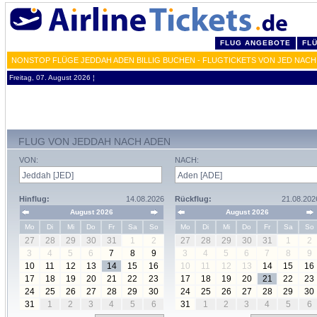
FLUG ANGEBOTE
FL
NONSTOP FLÜGE JEDDAH ADEN BILLIG BUCHEN - FLUGTICKETS VON JED NACH
Freitag, 07. August 2026 ¦
FLUG VON JEDDAH NACH ADEN
VON:
NACH:
Hinflug:
14.08.2026
Rückflug:
21.08.202
August 2026
August 2026
Mo
Di
Mi
Do
Fr
Sa
So
Mo
Di
Mi
Do
Fr
Sa
So
27
28
29
30
31
1
2
27
28
29
30
31
1
2
3
4
5
6
7
8
9
3
4
5
6
7
8
9
10
11
12
13
14
15
16
10
11
12
13
14
15
16
17
18
19
20
21
22
23
17
18
19
20
21
22
23
24
25
26
27
28
29
30
24
25
26
27
28
29
30
31
1
2
3
4
5
6
31
1
2
3
4
5
6