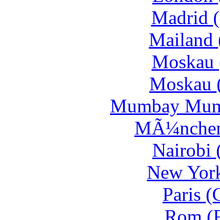
Madrid 
Mailand 
Moskau 
Moskau 
Mumbay Mumb
MÃ¼nchen
Nairobi 
New York
Paris 
Rom (F