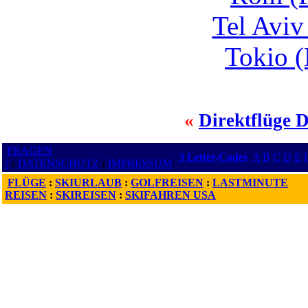
Tel Aviv
Tokio (
«
Direktflüge 
FRAGEN
3 Letter-Codes
A
B
C
D
E
?
:
DATENSCHUTZ
:
IMPRESSUM
FLÜGE
:
SKIURLAUB
:
GOLFREISEN
:
LASTMINUTE
REISEN
:
SKIREISEN
:
SKIFAHREN USA