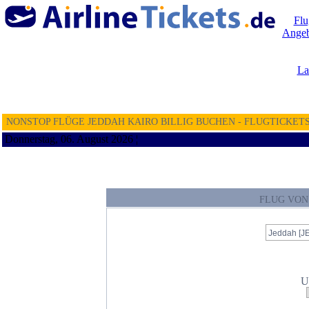
Flu
Angeb
La
NONSTOP FLÜGE JEDDAH KAIRO BILLIG BUCHEN - FLUGTICKETS
Donnerstag, 06. August 2026 ¦
FLUG VON
U