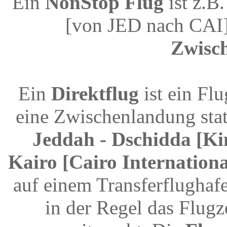
Ein
NonStop Flug
ist z.B
[von JED nach CAI]
Zwisc
Ein
Direktflug
ist ein Fl
eine Zwischenlandung stat
Jeddah - Dschidda [Ki
Kairo [Cairo Internationa
auf einem Transferflughaf
in der Regel das Flugz