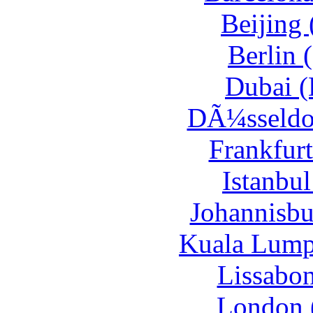
Beijing
Berlin 
Dubai (
DÃ¼sseldor
Frankfur
Istanbul
Johannisbu
Kuala Lump
Lissabon
London 