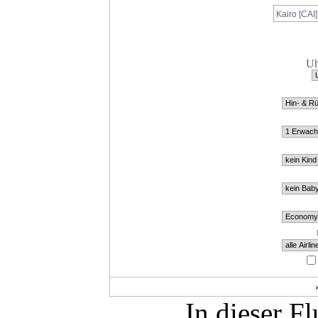
Uh
In dieser F