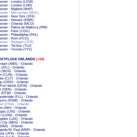
ester - London (LGW)
ester - London (LHR)
ester - Mailand (MXP)
ester - MÃ¼nchen (MUC)
ester - New York (JFK)
ester - Newark (EWR)
ester - Orlando (MCO)
ster - Palma de Mallorca (PMI)
ester - Paris (CDG)
ster - Philadelphia (PHL)
ester - Rom (FCO)
ster - Stuttgart (STR)
ster - Tel Aviv (TLV)
ster - Toronto (YYZ)
EKTFLÜGE ORLANDO
[+50]
rdam (AMS) - Orlando
a (ATL) - Orlando
 (BOS) - Orlando
n (CUN) - Orlando
tte (CLT) - Orlando
go (ORD) - Orlando
/Fort Worth (DFW) - Orlando
r (DEN) - Orlando
t (DTW) - Orlando
auderdale (FLL) - Orlando
Myers (RSW) - Orlando
urt (FRA) - Orlando
n (IAH) - Orlando
gas (LAS) - Orlando
n (LGW) - Orlando
geles (LAX) - Orlando
 City (MEX) - Orlando
(MIA) - Orlando
polis/St. Paul (MSP) - Orlando
rk (JFK) - Orlando