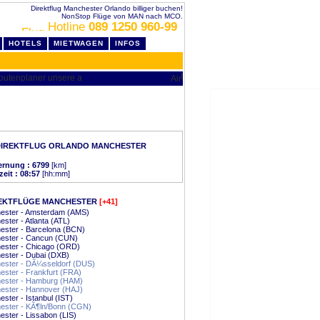
Direktflug Manchester Orlando billiger buchen!
NonStop Flüge von MAN nach MCO.
Hotline
089 1250 960-99
HOTELS
MIETWAGEN
INFOS
DIREKTFLUG ORLANDO MANCHESTER
ernung : 6799
[km]
zeit : 08:57
[hh:mm]
EKTFLÜGE MANCHESTER
[+41]
ester - Amsterdam (AMS)
ster - Atlanta (ATL)
ester - Barcelona (BCN)
ester - Cancun (CUN)
ester - Chicago (ORD)
ester - Dubai (DXB)
ester - DÃ¼sseldorf (DUS)
ster - Frankfurt (FRA)
ester - Hamburg (HAM)
ester - Hannover (HAJ)
ster - Istanbul (IST)
ester - KÃ¶ln/Bonn (CGN)
ster - Lissabon (LIS)