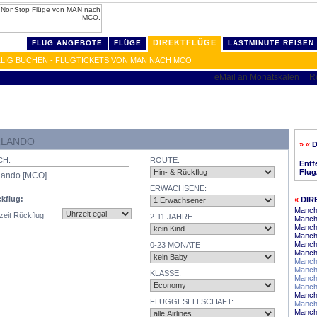
DIREKTFLÜGE
FLUG ANGEBOTE
FLÜGE
LASTMINUTE REISEN
LIG BUCHEN - FLUGTICKETS VON MAN NACH MCO
RLANDO
» «
CH:
ROUTE:
Entf
Flug
ERWACHSENE:
kflug:
«
DIR
Manch
zeit Rückflug
2-11 JAHRE
Manche
Manch
Manch
Manch
0-23 MONATE
Manch
Manch
Manche
KLASSE:
Manch
Manch
Manche
FLUGGESELLSCHAFT:
Manch
Manche