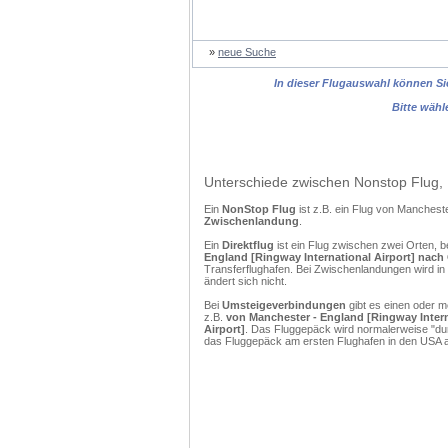
»
neue Suche
In dieser Flugauswahl können Sie
Bitte wähl
Unterschiede zwischen Nonstop Flug, 
Ein
NonStop Flug
ist z.B. ein Flug von Manches
Zwischenlandung
.
Ein
Direktflug
ist ein Flug zwischen zwei Orten, b
England [Ringway International Airport] nach 
Transferflughafen. Bei Zwischenlandungen wird in
ändert sich nicht.
Bei
Umsteigeverbindungen
gibt es einen oder 
z.B.
von Manchester - England [Ringway Interna
Airport]
. Das Fluggepäck wird normalerweise "dur
das Fluggepäck am ersten Flughafen in den USA a