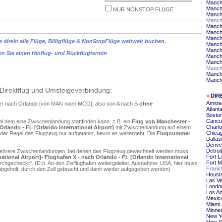
Manch
Manch
NUR NONSTOP FLÜGE
Manch
Manch
Manch
Manch
Manch
 direkt alle Flüge, Billigflüge & NonStopFlüge weltweit buchen.
Manche
Manch
en Sie einen Hinflug- und Rückflugtermin
Manche
Manch
Manche
Manche
Manche
Direktflug und Umsteigeverbindung:
«
DIR
Amste
ter nach Orlando [von MAN nach MCO]; also von A nach B
ohne
Atlant
Boston
Cancu
ei dem eine Zwischenlandung stattfinden kann, z.B. ein
Flug von Manchester -
Charlo
Orlando - FL [Orlando International Airport]
mit Zwischenlandung auf einem
Chica
 der Regel das Flugzeug nur aufgetankt, bevor es weitergeht. Die
Flugnummer
Dallas
Denve
Detroi
mehrere Zwischenlandungen, bei denen das Flugzeug gewechselt werden muss,
Fort L
tional Airport]- Flughafen X - nach Orlando - FL [Orlando International
Fort 
chgecheckt". (D.h. An den Zielflughafen weitergeleitet. Ausnahme: USA, hier muss
Frankf
bgeholt, durch den Zoll gebracht und dann wieder aufgegeben werden)
Housto
Las Ve
Londo
Los An
Mexico
Miami 
Minnea
New Yo