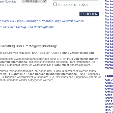
Manil
zeit Rückflug
Manila
NUR NONSTOP FLÜGE
Manila
Manila
Manila
Manila
Manila
 direkt alle Flüge, Billigflüge & NonStopFlüge weltweit buchen.
Manila
Manil
en Sie einen Hinflug- und Rückflugtermin
Manila
Manila
Manila
Manila
Manila
Manila
Direktflug und Umsteigeverbindung:
Manila
Manila
ach Bahrain [von MNL nach BAH]; also von A nach B
ohne Zwischenlandung
.
Manila
Manila
ei dem eine Zwischenlandung stattfinden kann, z.B. ein
Flug von Manila [Ninoy
Manila
uharraq International]
mit Zwischenlandung auf einem Transferflughafen. Bei
Manila
 nur aufgetankt, bevor es weitergeht. Die
Flugnummer
ändert sich nicht.
Manila
Manil
mehrere Zwischenlandungen, bei denen das Flugzeug gewechselt werden muss,
rport]- Flughafen X - nach Bahrain [Muharraq International]
. Das Fluggepäck
«
DIR
 Zielflughafen weitergeleitet. Ausnahme: USA, hier muss das Fluggepäck am ersten
Abu Dh
ebracht und dann wieder aufgegeben werden)
Addis 
Aleppo
Amman
Amste
Athen 
Bangko
Beirut
Chenna
Damas
Delhi 