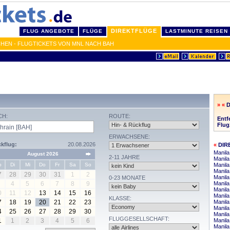
DIREKTFLÜGE
FLUG ANGEBOTE
FLÜGE
LASTMINUTE REISEN
CHEN - FLUGTICKETS VON MNL NACH BAH
» «
D
CH:
ROUTE:
Entf
Flug
ERWACHSENE:
kflug:
20.08.2026
«
DIR
Manila
August 2026
2-11 JAHRE
Manil
o
Di
Mi
Do
Fr
Sa
So
Manila
Manila
7
28
29
30
31
1
2
Manila
0-23 MONATE
4
5
6
7
8
9
Manila
Manila
0
11
12
13
14
15
16
Manila
KLASSE:
7
18
19
20
21
22
23
Manil
Manila
4
25
26
27
28
29
30
Manil
FLUGGESELLSCHAFT:
1
1
2
3
4
5
6
Manil
Manila