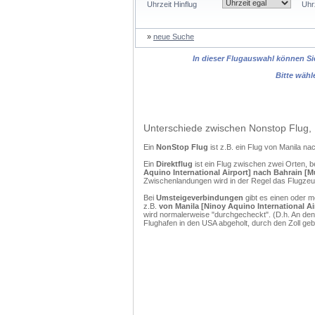
Uhrzeit Hinflug
Uhr
»
neue Suche
In dieser Flugauswahl können Sie
Bitte wähl
Unterschiede zwischen Nonstop Flug, 
Ein
NonStop Flug
ist z.B. ein Flug von Manila n
Ein
Direktflug
ist ein Flug zwischen zwei Orten, b
Aquino International Airport] nach Bahrain [M
Zwischenlandungen wird in der Regel das Flugzeug
Bei
Umsteigeverbindungen
gibt es einen oder 
z.B.
von Manila [Ninoy Aquino International Ai
wird normalerweise "durchgecheckt". (D.h. An den
Flughafen in den USA abgeholt, durch den Zoll g