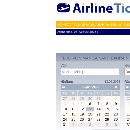
NONSTOP FLÜGE MANILA BAHRAIN BILLIG BU
Donnerstag, 06. August 2026 ¦
FLUG VON MANILA NACH BAHRAIN
VON:
NA
Hinflug:
13.08.2026
Rüc
August 2026
Mo
Di
Mi
Do
Fr
Sa
So
M
27
28
29
30
31
1
2
2
3
4
5
6
7
8
9
3
10
11
12
13
14
15
16
1
17
18
19
20
21
22
23
1
24
25
26
27
28
29
30
2
31
1
2
3
4
5
6
3