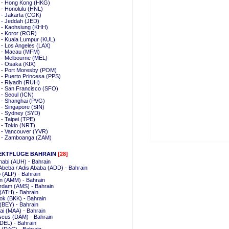
a - Hong Kong (HKG)
 - Honolulu (HNL)
 - Jakarta (CGK)
 - Jeddah (JED)
 - Kaohsiung (KHH)
 - Koror (ROR)
 - Kuala Lumpur (KUL)
 - Los Angeles (LAX)
a - Macau (MFM)
 - Melbourne (MEL)
 - Osaka (KIX)
 - Port Moresby (POM)
 - Puerto Princesa (PPS)
 - Riyadh (RUH)
 - San Francisco (SFO)
 - Seoul (ICN)
 - Shanghai (PVG)
 - Singapore (SIN)
 - Sydney (SYD)
 - Taipei (TPE)
 - Tokio (NRT)
 - Vancouver (YVR)
a - Zamboanga (ZAM)
EKTFLÜGE BAHRAIN
[28]
abi (AUH) - Bahrain
Abeba / Adis Ababa (ADD) - Bahrain
 (ALP) - Bahrain
 (AMM) - Bahrain
rdam (AMS) - Bahrain
(ATH) - Bahrain
k (BKK) - Bahrain
 (BEY) - Bahrain
i (MAA) - Bahrain
cus (DAM) - Bahrain
(DEL) - Bahrain