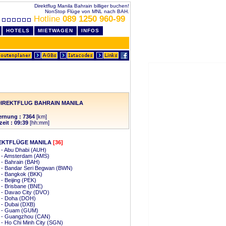
Direktflug Manila Bahrain billiger buchen!
NonStop Flüge von MNL nach BAH.
Hotline
089 1250 960-99
HOTELS
MIETWAGEN
INFOS
IREKTFLUG BAHRAIN MANILA
ernung : 7364
[km]
zeit : 09:39
[hh:mm]
EKTFLÜGE MANILA
[36]
 - Abu Dhabi (AUH)
a - Amsterdam (AMS)
 - Bahrain (BAH)
 - Bandar Seri Begwan (BWN)
 - Bangkok (BKK)
 - Beijing (PEK)
 - Brisbane (BNE)
 - Davao City (DVO)
a - Doha (DOH)
 - Dubai (DXB)
a - Guam (GUM)
a - Guangzhou (CAN)
 - Ho Chi Minh City (SGN)