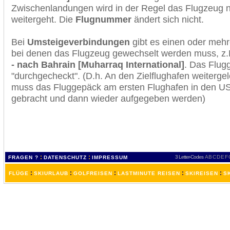
Zwischenlandungen wird in der Regel das Flugzeug n
weitergeht. Die
Flugnummer
ändert sich nicht.
Bei
Umsteigeverbindungen
gibt es einen oder meh
bei denen das Flugzeug gewechselt werden muss, z
- nach Bahrain [Muharraq International]
. Das Flug
"durchgecheckt". (D.h. An den Zielflughafen weiterge
muss das Fluggepäck am ersten Flughafen in den USA
gebracht und dann wieder aufgegeben werden)
:
:
3 Letter-Codes
A
B
C
D
E
F
FRAGEN ?
DATENSCHUTZ
IMPRESSUM
:
:
:
:
:
FLÜGE
SKIURLAUB
GOLFREISEN
LASTMINUTE REISEN
SKIREISEN
S