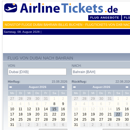
FLUG ANGEBOTE
FL
NONSTOP FLÜGE DUBAI BAHRAIN BILLIG BUCHEN - FLUGTICKETS VON DXB NA
Samstag, 08. August 2026 ¦
FLUG VON DUBAI NACH BAHRAIN
VON:
NACH:
Hinflug:
15.08.2026
Rückflug:
22.08.202
August 2026
August 2026
Mo
Di
Mi
Do
Fr
Sa
So
Mo
Di
Mi
Do
Fr
Sa
So
27
28
29
30
31
1
2
27
28
29
30
31
1
2
3
4
5
6
7
8
9
3
4
5
6
7
8
9
10
11
12
13
14
15
16
10
11
12
13
14
15
16
17
18
19
20
21
22
23
17
18
19
20
21
22
23
24
25
26
27
28
29
30
24
25
26
27
28
29
30
31
1
2
3
4
5
6
31
1
2
3
4
5
6