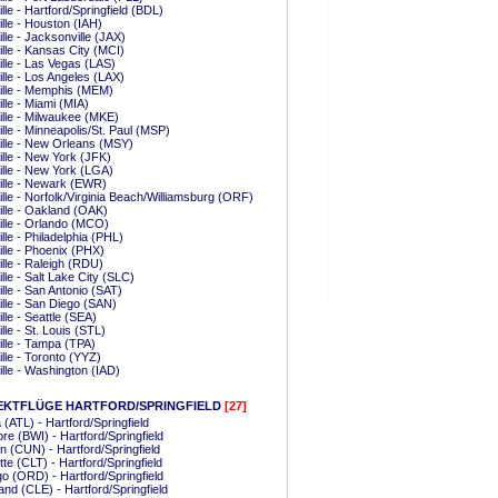
lle - Hartford/Springfield (BDL)
lle - Houston (IAH)
lle - Jacksonville (JAX)
lle - Kansas City (MCI)
lle - Las Vegas (LAS)
lle - Los Angeles (LAX)
ille - Memphis (MEM)
lle - Miami (MIA)
lle - Milwaukee (MKE)
lle - Minneapolis/St. Paul (MSP)
lle - New Orleans (MSY)
lle - New York (JFK)
lle - New York (LGA)
lle - Newark (EWR)
lle - Norfolk/Virginia Beach/Williamsburg (ORF)
lle - Oakland (OAK)
lle - Orlando (MCO)
lle - Philadelphia (PHL)
lle - Phoenix (PHX)
lle - Raleigh (RDU)
lle - Salt Lake City (SLC)
lle - San Antonio (SAT)
lle - San Diego (SAN)
lle - Seattle (SEA)
lle - St. Louis (STL)
lle - Tampa (TPA)
lle - Toronto (YYZ)
lle - Washington (IAD)
EKTFLÜGE HARTFORD/SPRINGFIELD
[27]
a (ATL) - Hartford/Springfield
ore (BWI) - Hartford/Springfield
 (CUN) - Hartford/Springfield
tte (CLT) - Hartford/Springfield
o (ORD) - Hartford/Springfield
and (CLE) - Hartford/Springfield