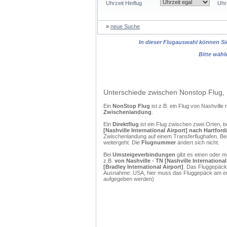
Uhrzeit Hinflug
Uhr
»
neue Suche
In dieser Flugauswahl können Sie
Bitte wähl
Unterschiede zwischen Nonstop Flug, 
Ein
NonStop Flug
ist z.B. ein Flug von Nashville
Zwischenlandung
.
Ein
Direktflug
ist ein Flug zwischen zwei Orten, b
[Nashville International Airport] nach Hartford
Zwischenlandung auf einem Transferflughafen. Bei
weitergeht. Die
Flugnummer
ändert sich nicht.
Bei
Umsteigeverbindungen
gibt es einen oder 
z.B.
von Nashville - TN [Nashville Internationa
[Bradley International Airport]
. Das Fluggepäck 
Ausnahme: USA, hier muss das Fluggepäck am erst
aufgegeben werden)