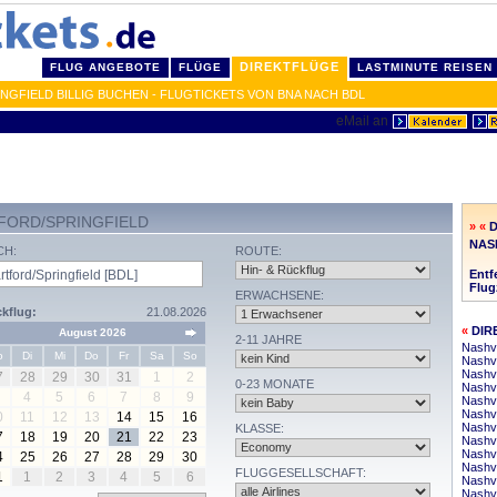
DIREKTFLÜGE
FLUG ANGEBOTE
FLÜGE
LASTMINUTE REISEN
GFIELD BILLIG BUCHEN - FLUGTICKETS VON BNA NACH BDL
FORD/SPRINGFIELD
» «
D
NAS
CH:
ROUTE:
Entf
Flugz
ERWACHSENE:
kflug:
21.08.2026
«
DIR
August 2026
2-11 JAHRE
Nashvi
o
Di
Mi
Do
Fr
Sa
So
Nashvi
Nashvi
7
28
29
30
31
1
2
0-23 MONATE
Nashvi
4
5
6
7
8
9
Nashvi
Nashvi
0
11
12
13
14
15
16
Nashv
KLASSE:
7
18
19
20
21
22
23
Nashvi
Nashvi
4
25
26
27
28
29
30
Nashvi
FLUGGESELLSCHAFT:
1
1
2
3
4
5
6
Nashvi
Nashvi