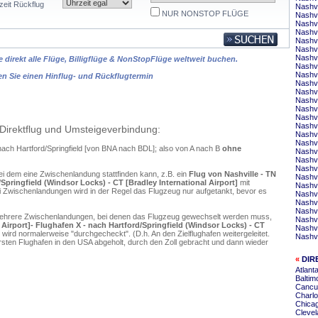
zeit Rückflug
Nashvi
NUR NONSTOP FLÜGE
Nashvi
Nashvi
Nashvi
Nashvi
Nashvi
Nashv
 direkt alle Flüge, Billigflüge & NonStopFlüge weltweit buchen.
Nashvi
Nashvi
en Sie einen Hinflug- und Rückflugtermin
Nashvi
Nashvi
Nashvi
Nashvi
Nashvi
Nashvi
Direktflug und Umsteigeverbindung:
Nashvi
Nashvi
 nach Hartford/Springfield [von BNA nach BDL]; also von A nach B
ohne
Nashvi
Nashvi
Nashvi
ei dem eine Zwischenlandung stattfinden kann, z.B. ein
Flug von Nashville - TN
Nashvi
/Springfield (Windsor Locks) - CT [Bradley International Airport]
mit
Nashvi
 Zwischenlandungen wird in der Regel das Flugzeug nur aufgetankt, bevor es
Nashvi
Nashvi
Nashvi
mehrere Zwischenlandungen, bei denen das Flugzeug gewechselt werden muss,
Nashvi
l Airport]- Flughafen X - nach Hartford/Springfield (Windsor Locks) - CT
Nashvi
wird normalerweise "durchgecheckt". (D.h. An den Zielflughafen weitergeleitet.
Nashvi
en Flughafen in den USA abgeholt, durch den Zoll gebracht und dann wieder
«
DIR
Atlant
Baltim
Cancun
Charlo
Chicag
Clevel