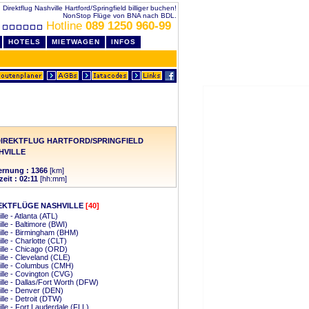
Direktflug Nashville Hartford/Springfield billiger buchen!
NonStop Flüge von BNA nach BDL.
Hotline
089 1250 960-99
HOTELS
MIETWAGEN
INFOS
IREKTFLUG HARTFORD/SPRINGFIELD
HVILLE
ernung : 1366
[km]
eit : 02:11
[hh:mm]
EKTFLÜGE NASHVILLE
[40]
lle - Atlanta (ATL)
lle - Baltimore (BWI)
lle - Birmingham (BHM)
lle - Charlotte (CLT)
lle - Chicago (ORD)
lle - Cleveland (CLE)
ille - Columbus (CMH)
lle - Covington (CVG)
lle - Dallas/Fort Worth (DFW)
lle - Denver (DEN)
lle - Detroit (DTW)
lle - Fort Lauderdale (FLL)