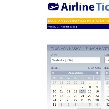
NONSTOP FLÜGE NASHVILLE HARTFORD/SPRIN
Freitag, 07. August 2026 ¦
FLUG VON NASHVILLE NACH HART
VON:
NA
Hinflug:
14.08.2026
Rüc
August 2026
Mo
Di
Mi
Do
Fr
Sa
So
M
27
28
29
30
31
1
2
2
3
4
5
6
7
8
9
3
10
11
12
13
14
15
16
1
17
18
19
20
21
22
23
1
24
25
26
27
28
29
30
2
31
1
2
3
4
5
6
3