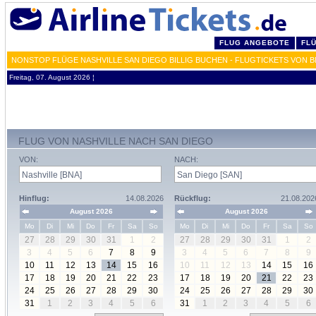
FLUG ANGEBOTE
FL
NONSTOP FLÜGE NASHVILLE SAN DIEGO BILLIG BUCHEN - FLUGTICKETS VON 
Freitag, 07. August 2026 ¦
FLUG VON NASHVILLE NACH SAN DIEGO
VON:
NACH:
Hinflug:
14.08.2026
Rückflug:
21.08.202
August 2026
August 2026
Mo
Di
Mi
Do
Fr
Sa
So
Mo
Di
Mi
Do
Fr
Sa
So
27
28
29
30
31
1
2
27
28
29
30
31
1
2
3
4
5
6
7
8
9
3
4
5
6
7
8
9
10
11
12
13
14
15
16
10
11
12
13
14
15
16
17
18
19
20
21
22
23
17
18
19
20
21
22
23
24
25
26
27
28
29
30
24
25
26
27
28
29
30
31
1
2
3
4
5
6
31
1
2
3
4
5
6