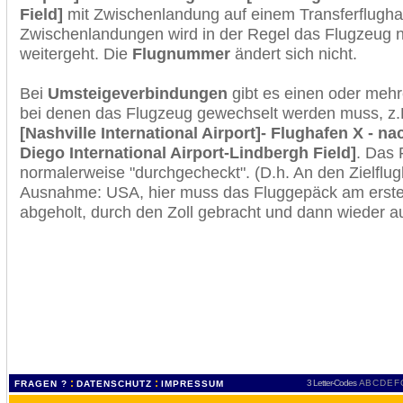
Field]
mit Zwischenlandung auf einem Transferflugha
Zwischenlandungen wird in der Regel das Flugzeug n
weitergeht. Die
Flugnummer
ändert sich nicht.
Bei
Umsteigeverbindungen
gibt es einen oder meh
bei denen das Flugzeug gewechselt werden muss, z
[Nashville International Airport]- Flughafen X - n
Diego International Airport-Lindbergh Field]
. Das 
normalerweise "durchgecheckt". (D.h. An den Zielflugh
Ausnahme: USA, hier muss das Fluggepäck am erste
abgeholt, durch den Zoll gebracht und dann wieder 
:
:
3 Letter-Codes
A
B
C
D
E
F
FRAGEN ?
DATENSCHUTZ
IMPRESSUM