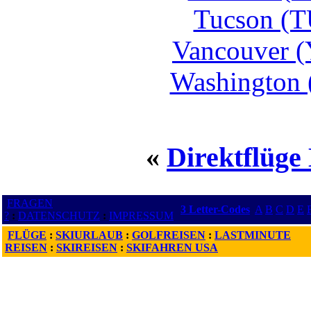
Tucson (T
Vancouver (
Washington 
«
Direktflüge
FRAGEN
3 Letter-Codes
A
B
C
D
E
?
:
DATENSCHUTZ
:
IMPRESSUM
FLÜGE
:
SKIURLAUB
:
GOLFREISEN
:
LASTMINUTE
REISEN
:
SKIREISEN
:
SKIFAHREN USA