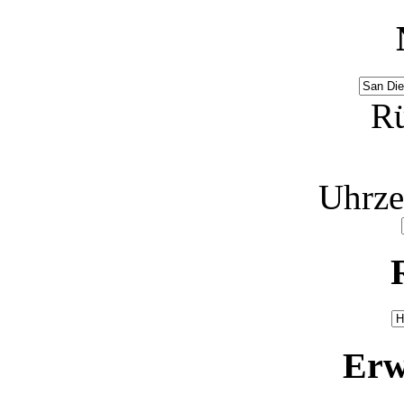
Rü
Uhrze
Erw