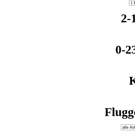
2-
0-2
K
Flugge