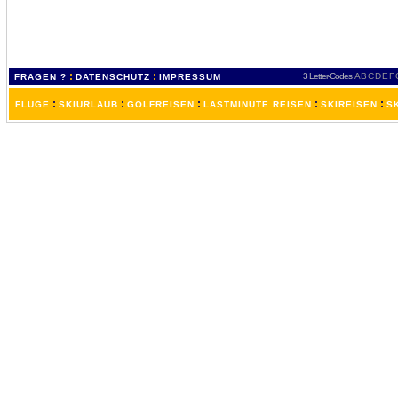
:
:
3 Letter-Codes
A
B
C
D
E
F
FRAGEN ?
DATENSCHUTZ
IMPRESSUM
:
:
:
:
:
FLÜGE
SKIURLAUB
GOLFREISEN
LASTMINUTE REISEN
SKIREISEN
S