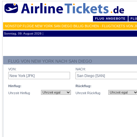
FLUG ANGEBOTE
FL
NONSTOP FLÜGE NEW YORK SAN DIEGO BILLIG BUCHEN - FLUGTICKETS VON J
Sonntag, 09. August 2026 ¦
FLUG VON NEW YORK NACH SAN DIEGO
VON:
NACH:
Hinflug:
Rückflug:
Uhrzeit Hinflug
Uhrzeit Rückflug