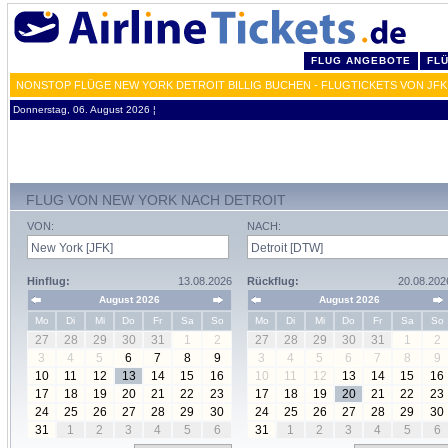
FLUG ANGEBOTE
FL
NONSTOP FLÜGE NEW YORK DETROIT BILLIG BUCHEN - FLUGTICKETS VON JF
Donnerstag, 06. August 2026 ¦
FLUG VON NEW YORK NACH DETROIT
VON:
NACH:
Hinflug:
13.08.2026
Rückflug:
20.08.202
August 2026
August 2026
Mo
Di
Mi
Do
Fr
Sa
So
Mo
Di
Mi
Do
Fr
Sa
So
27
28
29
30
31
1
2
27
28
29
30
31
1
2
3
4
5
6
7
8
9
3
4
5
6
7
8
9
10
11
12
13
14
15
16
10
11
12
13
14
15
16
17
18
19
20
21
22
23
17
18
19
20
21
22
23
24
25
26
27
28
29
30
24
25
26
27
28
29
30
31
1
2
3
4
5
6
31
1
2
3
4
5
6