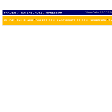
:
:
3 Letter-Codes
A
B
C
D
E
F
FRAGEN ?
DATENSCHUTZ
IMPRESSUM
:
:
:
:
:
FLÜGE
SKIURLAUB
GOLFREISEN
LASTMINUTE REISEN
SKIREISEN
S