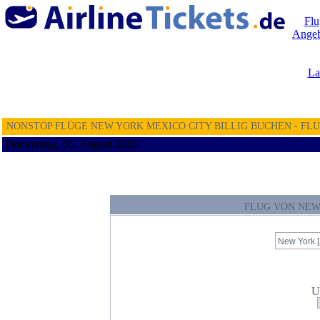
Flu
Angeb
La
NONSTOP FLÜGE NEW YORK MEXICO CITY BILLIG BUCHEN - FL
Donnerstag, 06. August 2026 ¦
FLUG VON NEW
U