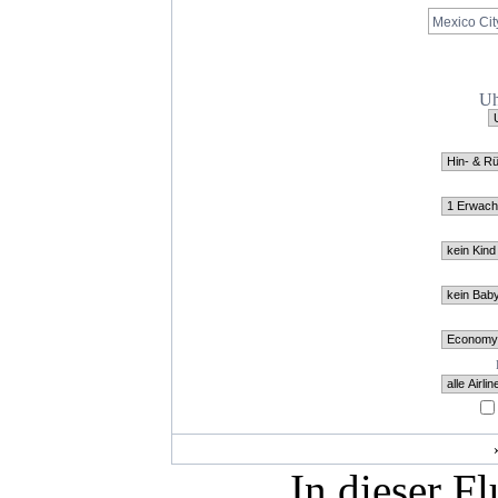
Uh
In dieser F