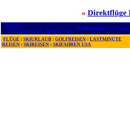
«
Direktflüge
FRAGEN
3 Letter-Codes
A
B
C
D
E
?
:
DATENSCHUTZ
:
IMPRESSUM
FLÜGE
:
SKIURLAUB
:
GOLFREISEN
:
LASTMINUTE
REISEN
:
SKIREISEN
:
SKIFAHREN USA