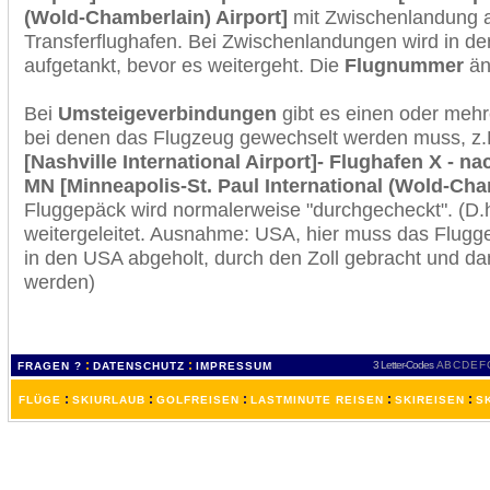
(Wold-Chamberlain) Airport]
mit Zwischenlandung 
Transferflughafen. Bei Zwischenlandungen wird in de
aufgetankt, bevor es weitergeht. Die
Flugnummer
änd
Bei
Umsteigeverbindungen
gibt es einen oder meh
bei denen das Flugzeug gewechselt werden muss, z
[Nashville International Airport]- Flughafen X - na
MN [Minneapolis-St. Paul International (Wold-Cha
Fluggepäck wird normalerweise "durchgecheckt". (D.h
weitergeleitet. Ausnahme: USA, hier muss das Flugg
in den USA abgeholt, durch den Zoll gebracht und d
werden)
:
:
3 Letter-Codes
A
B
C
D
E
F
FRAGEN ?
DATENSCHUTZ
IMPRESSUM
:
:
:
:
:
FLÜGE
SKIURLAUB
GOLFREISEN
LASTMINUTE REISEN
SKIREISEN
S