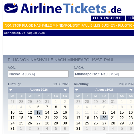
FLUG ANGEBOTE
FL
NONSTOP FLÜGE NASHVILLE MINNEAPOLIS/ST. PAUL BILLIG BUCHEN - FLUGTI
Donnerstag, 06. August 2026 ¦
FLUG VON NASHVILLE NACH MINNEAPOLIS/ST. PAUL
VON:
NACH:
Hinflug:
13.08.2026
Rückflug:
20.08.202
August 2026
August 2026
Mo
Di
Mi
Do
Fr
Sa
So
Mo
Di
Mi
Do
Fr
Sa
So
27
28
29
30
31
1
2
27
28
29
30
31
1
2
3
4
5
6
7
8
9
3
4
5
6
7
8
9
10
11
12
13
14
15
16
10
11
12
13
14
15
16
17
18
19
20
21
22
23
17
18
19
20
21
22
23
24
25
26
27
28
29
30
24
25
26
27
28
29
30
31
1
2
3
4
5
6
31
1
2
3
4
5
6