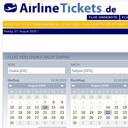
FLUG ANGEBOTE
FL
NONSTOP FLÜGE OSAKA SAIPAN BILLIG BUCHEN - FLUGTICKETS VON KIX NACH
Freitag, 07. August 2026 ¦
FLUG VON OSAKA NACH SAIPAN
VON:
NACH:
Hinflug:
14.08.2026
Rückflug:
21.08.202
August 2026
August 2026
Mo
Di
Mi
Do
Fr
Sa
So
Mo
Di
Mi
Do
Fr
Sa
So
27
28
29
30
31
1
2
27
28
29
30
31
1
2
3
4
5
6
7
8
9
3
4
5
6
7
8
9
10
11
12
13
14
15
16
10
11
12
13
14
15
16
17
18
19
20
21
22
23
17
18
19
20
21
22
23
24
25
26
27
28
29
30
24
25
26
27
28
29
30
31
1
2
3
4
5
6
31
1
2
3
4
5
6