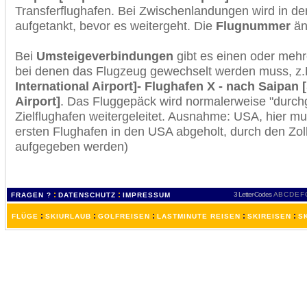
Transferflughafen. Bei Zwischenlandungen wird in de
aufgetankt, bevor es weitergeht. Die
Flugnummer
änd
Bei
Umsteigeverbindungen
gibt es einen oder meh
bei denen das Flugzeug gewechselt werden muss, z
International Airport]- Flughafen X - nach Saipan 
Airport]
. Das Fluggepäck wird normalerweise "durchg
Zielflughafen weitergeleitet. Ausnahme: USA, hier 
ersten Flughafen in den USA abgeholt, durch den Zol
aufgegeben werden)
:
:
3 Letter-Codes
A
B
C
D
E
F
FRAGEN ?
DATENSCHUTZ
IMPRESSUM
:
:
:
:
:
FLÜGE
SKIURLAUB
GOLFREISEN
LASTMINUTE REISEN
SKIREISEN
S