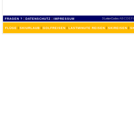
:
:
3 Letter-Codes
A
B
C
D
E
F
FRAGEN ?
DATENSCHUTZ
IMPRESSUM
:
:
:
:
:
FLÜGE
SKIURLAUB
GOLFREISEN
LASTMINUTE REISEN
SKIREISEN
S