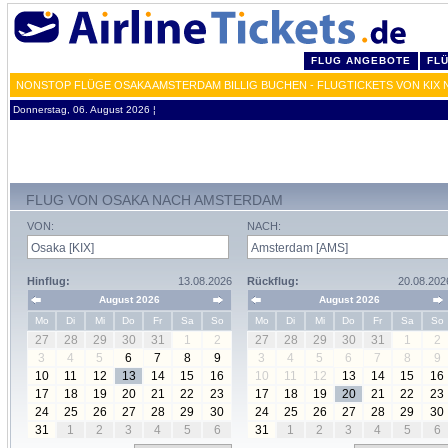
FLUG ANGEBOTE
FL
NONSTOP FLÜGE OSAKA AMSTERDAM BILLIG BUCHEN - FLUGTICKETS VON KIX 
Donnerstag, 06. August 2026 ¦
FLUG VON OSAKA NACH AMSTERDAM
VON:
NACH:
Hinflug:
13.08.2026
Rückflug:
20.08.202
August 2026
August 2026
Mo
Di
Mi
Do
Fr
Sa
So
Mo
Di
Mi
Do
Fr
Sa
So
27
28
29
30
31
1
2
27
28
29
30
31
1
2
3
4
5
6
7
8
9
3
4
5
6
7
8
9
10
11
12
13
14
15
16
10
11
12
13
14
15
16
17
18
19
20
21
22
23
17
18
19
20
21
22
23
24
25
26
27
28
29
30
24
25
26
27
28
29
30
31
1
2
3
4
5
6
31
1
2
3
4
5
6