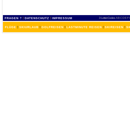
:
:
3 Letter-Codes
A
B
C
D
E
F
FRAGEN ?
DATENSCHUTZ
IMPRESSUM
:
:
:
:
:
FLÜGE
SKIURLAUB
GOLFREISEN
LASTMINUTE REISEN
SKIREISEN
S