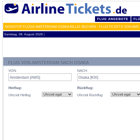
FLUG ANGEBOTE
FL
NONSTOP FLÜGE AMSTERDAM OSAKA BILLIG BUCHEN - FLUGTICKETS VON AMS 
Samstag, 08. August 2026 ¦
FLUG VON AMSTERDAM NACH OSAKA
VON:
NACH:
Hinflug:
Rückflug:
Uhrzeit Hinflug
Uhrzeit Rückflug