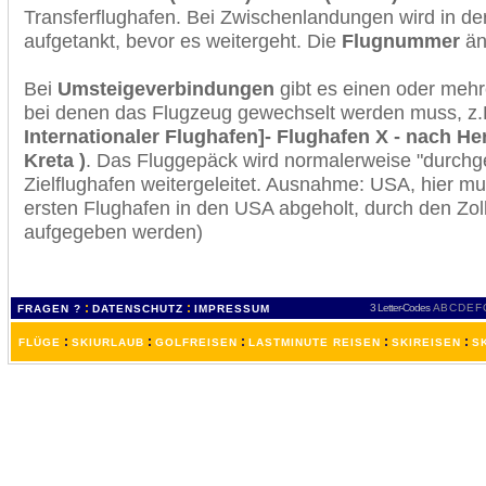
Transferflughafen. Bei Zwischenlandungen wird in de
aufgetankt, bevor es weitergeht. Die
Flugnummer
änd
Bei
Umsteigeverbindungen
gibt es einen oder meh
bei denen das Flugzeug gewechselt werden muss, z
Internationaler Flughafen]- Flughafen X - nach Hera
Kreta )
. Das Fluggepäck wird normalerweise "durchge
Zielflughafen weitergeleitet. Ausnahme: USA, hier 
ersten Flughafen in den USA abgeholt, durch den Zol
aufgegeben werden)
:
:
3 Letter-Codes
A
B
C
D
E
F
FRAGEN ?
DATENSCHUTZ
IMPRESSUM
:
:
:
:
:
FLÜGE
SKIURLAUB
GOLFREISEN
LASTMINUTE REISEN
SKIREISEN
S