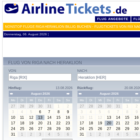
FLUG ANGEBOTE
FL
NONSTOP FLÜGE RIGA HERAKLION BILLIG BUCHEN - FLUGTICKETS VON RIX NA
Donnerstag, 06. August 2026 ¦
FLUG VON RIGA NACH HERAKLION
VON:
NACH:
Hinflug:
13.08.2026
Rückflug:
20.08.202
August 2026
August 2026
Mo
Di
Mi
Do
Fr
Sa
So
Mo
Di
Mi
Do
Fr
Sa
So
27
28
29
30
31
1
2
27
28
29
30
31
1
2
3
4
5
6
7
8
9
3
4
5
6
7
8
9
10
11
12
13
14
15
16
10
11
12
13
14
15
16
17
18
19
20
21
22
23
17
18
19
20
21
22
23
24
25
26
27
28
29
30
24
25
26
27
28
29
30
31
1
2
3
4
5
6
31
1
2
3
4
5
6