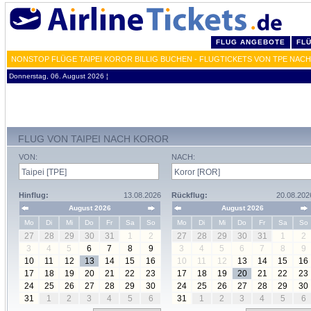
FLUG ANGEBOTE
FL
NONSTOP FLÜGE TAIPEI KOROR BILLIG BUCHEN - FLUGTICKETS VON TPE NAC
Donnerstag, 06. August 2026 ¦
FLUG VON TAIPEI NACH KOROR
VON:
NACH:
Hinflug:
13.08.2026
Rückflug:
20.08.202
August 2026
August 2026
Mo
Di
Mi
Do
Fr
Sa
So
Mo
Di
Mi
Do
Fr
Sa
So
27
28
29
30
31
1
2
27
28
29
30
31
1
2
3
4
5
6
7
8
9
3
4
5
6
7
8
9
10
11
12
13
14
15
16
10
11
12
13
14
15
16
17
18
19
20
21
22
23
17
18
19
20
21
22
23
24
25
26
27
28
29
30
24
25
26
27
28
29
30
31
1
2
3
4
5
6
31
1
2
3
4
5
6