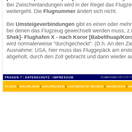
Bei Zwischenlandungen wird in der Regel das Flugzeu
weitergeht. Die
Flugnummer
ändert sich nicht.
Bei
Umsteigeverbindungen
gibt es einen oder meh
bei denen das Flugzeug gewechselt werden muss, z
Shek]- Flughafen X - nach Koror [Babelthuap/Koro
wird normalerweise "durchgecheckt". (D.h. An den Ziel
Ausnahme: USA, hier muss das Fluggepäck am erste
abgeholt, durch den Zoll gebracht und dann wieder 
:
:
3 Letter-Codes
A
B
C
D
E
F
FRAGEN ?
DATENSCHUTZ
IMPRESSUM
:
:
:
:
:
FLÜGE
SKIURLAUB
GOLFREISEN
LASTMINUTE REISEN
SKIREISEN
S