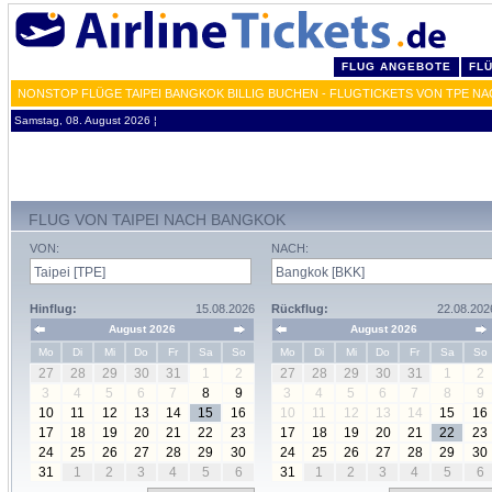
FLUG ANGEBOTE
FL
NONSTOP FLÜGE TAIPEI BANGKOK BILLIG BUCHEN - FLUGTICKETS VON TPE NA
Samstag, 08. August 2026 ¦
FLUG VON TAIPEI NACH BANGKOK
VON:
NACH:
Hinflug:
15.08.2026
Rückflug:
22.08.202
August 2026
August 2026
Mo
Di
Mi
Do
Fr
Sa
So
Mo
Di
Mi
Do
Fr
Sa
So
27
28
29
30
31
1
2
27
28
29
30
31
1
2
3
4
5
6
7
8
9
3
4
5
6
7
8
9
10
11
12
13
14
15
16
10
11
12
13
14
15
16
17
18
19
20
21
22
23
17
18
19
20
21
22
23
24
25
26
27
28
29
30
24
25
26
27
28
29
30
31
1
2
3
4
5
6
31
1
2
3
4
5
6