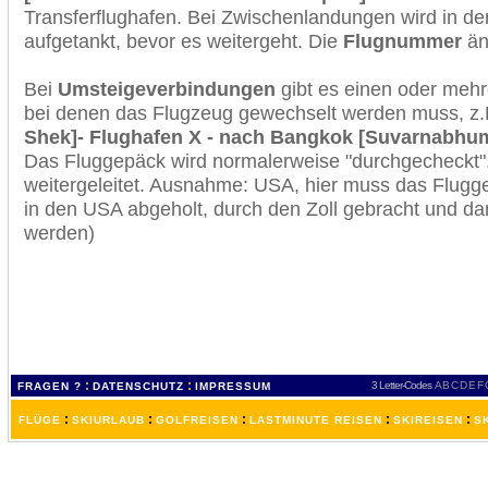
Transferflughafen. Bei Zwischenlandungen wird in de
aufgetankt, bevor es weitergeht. Die
Flugnummer
änd
Bei
Umsteigeverbindungen
gibt es einen oder meh
bei denen das Flugzeug gewechselt werden muss, z
Shek]- Flughafen X - nach Bangkok [Suvarnabhumi 
Das Fluggepäck wird normalerweise "durchgecheckt". 
weitergeleitet. Ausnahme: USA, hier muss das Flugg
in den USA abgeholt, durch den Zoll gebracht und d
werden)
:
:
3 Letter-Codes
A
B
C
D
E
F
FRAGEN ?
DATENSCHUTZ
IMPRESSUM
:
:
:
:
:
FLÜGE
SKIURLAUB
GOLFREISEN
LASTMINUTE REISEN
SKIREISEN
S