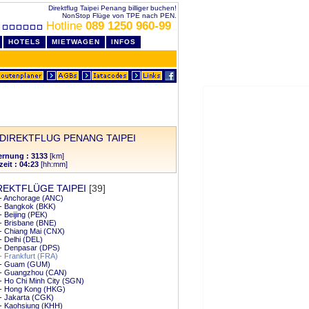
Direktflug Taipei Penang billiger buchen!
NonStop Flüge von TPE nach PEN.
Hotline
089 1250 960-99
HOTELS
MIETWAGEN
INFOS
DIREKTFLUG PENANG TAIPEI
ernung : 3133
[km]
zeit : 04:23
[hh:mm]
REKTFLÜGE TAIPEI
[39]
 - Anchorage (ANC)
 - Bangkok (BKK)
 - Beijing (PEK)
 - Brisbane (BNE)
 - Chiang Mai (CNX)
 - Delhi (DEL)
 - Denpasar (DPS)
 - Frankfurt (FRA)
i - Guam (GUM)
i - Guangzhou (CAN)
 - Ho Chi Minh City (SGN)
 - Hong Kong (HKG)
 - Jakarta (CGK)
 - Kaohsiung (KHH)