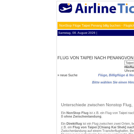
NonStop Flüge Taipei Penang billig buchen - Flugt
Samstag, 08. August 2026 ¦
FLUG VON TAIPEI NACH PENANG
VON
Hinfl
Uhrzei
»
neue Suche
Flüge, Billigflüge & 
Bitte wählen Sie einen Hi
Unterschiede zwischen Nonstop Flug, 
Ein
NonStop Flug
ist z.B. ein Flug von Taipei n
B
ohne Zwischenlandung
.
Ein
Direktflug
ist ein Flug zwischen zwei Orten, 
z.B. ein
Flug von Taipei [Chiang Kai Shek] nach
Zwischenlandung auf einem Transferflughafen. Be