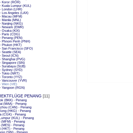
 - Koror (ROR)
 - Kuala Lumpur (KUL)
 - London (LHR)
 - Los Angeles (LAX)
i - Macau (MFM)
 - Manila (MNL)
 - Nanjing (NKG)
 - Newark (EWR)
 - Osaka (KIX)
 - Paris (CDG)
 - Penang (PEN)
i - Phnom Penh (PNH)
 - Phuket (HKT)
 - San Francisco (SFO)
 - Seattle (SEA)
 - Seoul (ICN)
 - Shanghai (PVG)
 - Singapore (SIN)
 - Surabaya (SUB)
 - Sydney (SYD)
 - Tokio (NRT)
 - Toronto (YYZ)
 - Vancouver (YVR)
 - Wien (VIE)
 - Yangoon (RGN)
REKTFLÜGE PENANG
[11]
ok (BKK) - Penang
ai (MAA) - Penang
zhou (CAN) - Penang
Kong (HKG) - Penang
ta (CGK) - Penang
 Lumpur (KUL) - Penang
 (MFM) - Penang
 (MES) - Penang
t (HKT) - Penang
ore (SIN) - Penang