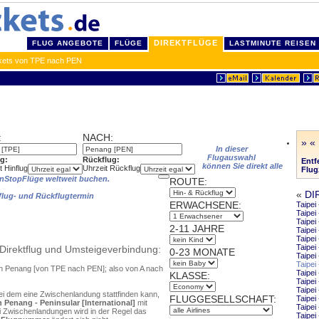
DIREKTFLÜGE
FLUG ANGEBOTE
FLÜGE
LASTMINUTE REISEN
ickets von TPE nach PEN
:
NACH:
» «
In dieser
Flugauswahl
ug:
Rückflug:
Entf
können Sie direkt alle
t Hinflug
Uhrzeit Rückflug
Flug
NonStopFlüge weltweit buchen.
ROUTE:
«
DI
nflug- und Rückflugtermin
ERWACHSENE:
Taipei
Taipei
Taipei
2-11 JAHRE
Taipei
Taipei
Taipei
Direktflug und Umsteigeverbindung:
0-23 MONATE
Taipei
Taipei
ach Penang [von TPE nach PEN]; also von A nach
Taipe
KLASSE:
Taipe
Taipei
bei dem eine Zwischenlandung stattfinden kann,
FLUGGESELLSCHAFT:
Taipei
 Penang - Peninsular [International]
mit
Taipei
i Zwischenlandungen wird in der Regel das
Taipei