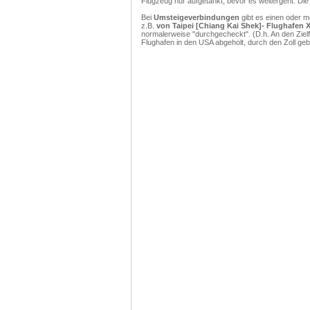
Flugzeug nur aufgetankt, bevor es weitergeht. Di
Bei
Umsteigeverbindungen
gibt es einen oder 
z.B.
von Taipei [Chiang Kai Shek]- Flughafen X
normalerweise "durchgecheckt". (D.h. An den Ziel
Flughafen in den USA abgeholt, durch den Zoll g