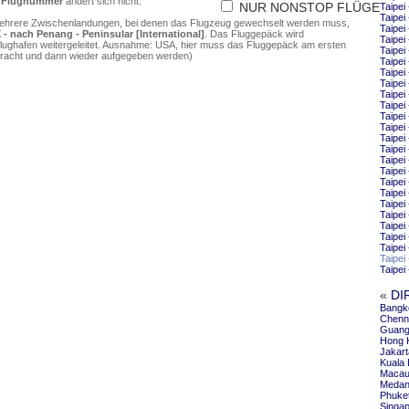
e
Flugnummer
ändert sich nicht.
NUR NONSTOP FLÜGE
Taipei
Taipei
mehrere Zwischenlandungen, bei denen das Flugzeug gewechselt werden muss,
Taipei
 - nach Penang - Peninsular [International]
. Das Fluggepäck wird
Taipei
flughafen weitergeleitet. Ausnahme: USA, hier muss das Fluggepäck am ersten
Taipe
ebracht und dann wieder aufgegeben werden)
Taipei
Taipei
Taipei
Taipei
Taipei
Taipei
Taipe
Taipei
Taipei
Taipei
Taipei
Taipei
Taipei
Taipei
Taipei
Taipei
Taipei
Taipei
Taipei
Taipei
«
DI
Bangk
Chenn
Guang
Hong 
Jakar
Kuala
Macau
Medan
Phuke
Singap