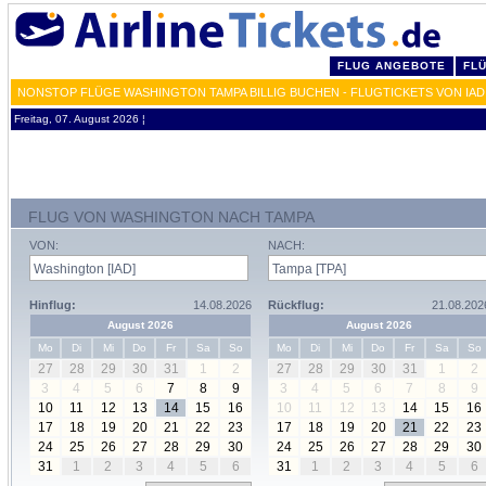
FLUG ANGEBOTE
FL
NONSTOP FLÜGE WASHINGTON TAMPA BILLIG BUCHEN - FLUGTICKETS VON IAD
Freitag, 07. August 2026 ¦
FLUG VON WASHINGTON NACH TAMPA
VON:
NACH:
Hinflug:
14.08.2026
Rückflug:
21.08.202
August 2026
August 2026
Mo
Di
Mi
Do
Fr
Sa
So
Mo
Di
Mi
Do
Fr
Sa
So
27
28
29
30
31
1
2
27
28
29
30
31
1
2
3
4
5
6
7
8
9
3
4
5
6
7
8
9
10
11
12
13
14
15
16
10
11
12
13
14
15
16
17
18
19
20
21
22
23
17
18
19
20
21
22
23
24
25
26
27
28
29
30
24
25
26
27
28
29
30
31
1
2
3
4
5
6
31
1
2
3
4
5
6