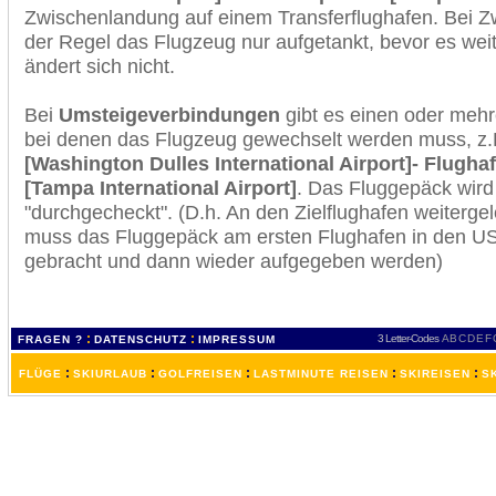
Zwischenlandung auf einem Transferflughafen. Bei Z
der Regel das Flugzeug nur aufgetankt, bevor es wei
ändert sich nicht.
Bei
Umsteigeverbindungen
gibt es einen oder meh
bei denen das Flugzeug gewechselt werden muss, z
[Washington Dulles International Airport]- Flugha
[Tampa International Airport]
. Das Fluggepäck wird
"durchgecheckt". (D.h. An den Zielflughafen weiterge
muss das Fluggepäck am ersten Flughafen in den USA
gebracht und dann wieder aufgegeben werden)
:
:
3 Letter-Codes
A
B
C
D
E
F
FRAGEN ?
DATENSCHUTZ
IMPRESSUM
:
:
:
:
:
FLÜGE
SKIURLAUB
GOLFREISEN
LASTMINUTE REISEN
SKIREISEN
S