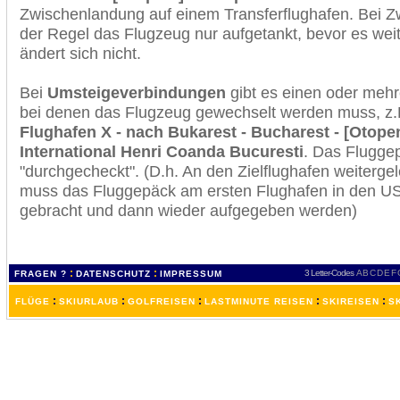
Zwischenlandung auf einem Transferflughafen. Bei Z
der Regel das Flugzeug nur aufgetankt, bevor es wei
ändert sich nicht.
Bei
Umsteigeverbindungen
gibt es einen oder meh
bei denen das Flugzeug gewechselt werden muss, z
Flughafen X - nach Bukarest - Bucharest - [Otopen
International Henri Coanda Bucuresti
. Das Flugge
"durchgecheckt". (D.h. An den Zielflughafen weiterge
muss das Fluggepäck am ersten Flughafen in den USA
gebracht und dann wieder aufgegeben werden)
:
:
3 Letter-Codes
A
B
C
D
E
F
FRAGEN ?
DATENSCHUTZ
IMPRESSUM
:
:
:
:
:
FLÜGE
SKIURLAUB
GOLFREISEN
LASTMINUTE REISEN
SKIREISEN
S