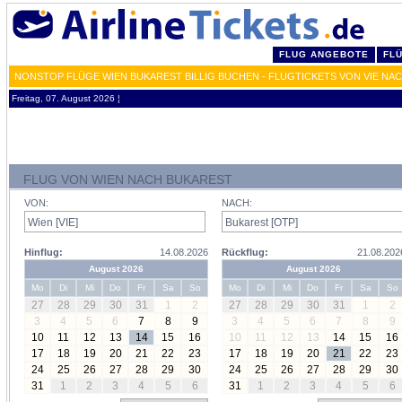
FLUG ANGEBOTE
FL
NONSTOP FLÜGE WIEN BUKAREST BILLIG BUCHEN - FLUGTICKETS VON VIE NA
Freitag, 07. August 2026 ¦
FLUG VON WIEN NACH BUKAREST
VON:
NACH:
Hinflug:
14.08.2026
Rückflug:
21.08.202
August 2026
August 2026
Mo
Di
Mi
Do
Fr
Sa
So
Mo
Di
Mi
Do
Fr
Sa
So
27
28
29
30
31
1
2
27
28
29
30
31
1
2
3
4
5
6
7
8
9
3
4
5
6
7
8
9
10
11
12
13
14
15
16
10
11
12
13
14
15
16
17
18
19
20
21
22
23
17
18
19
20
21
22
23
24
25
26
27
28
29
30
24
25
26
27
28
29
30
31
1
2
3
4
5
6
31
1
2
3
4
5
6