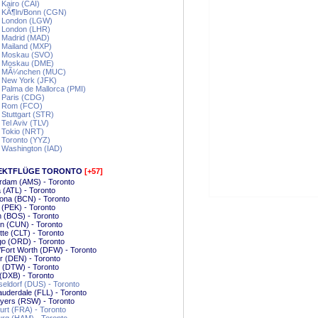
 Kairo (CAI)
- KÃ¶ln/Bonn (CGN)
- London (LGW)
- London (LHR)
- Madrid (MAD)
 Mailand (MXP)
- Moskau (SVO)
- Moskau (DME)
- MÃ¼nchen (MUC)
 New York (JFK)
 Palma de Mallorca (PMI)
 Paris (CDG)
- Rom (FCO)
 Stuttgart (STR)
 Tel Aviv (TLV)
 Tokio (NRT)
 Toronto (YYZ)
 Washington (IAD)
EKTFLÜGE TORONTO
[+57]
rdam (AMS) - Toronto
a (ATL) - Toronto
ona (BCN) - Toronto
g (PEK) - Toronto
 (BOS) - Toronto
n (CUN) - Toronto
tte (CLT) - Toronto
go (ORD) - Toronto
/Fort Worth (DFW) - Toronto
 (DEN) - Toronto
t (DTW) - Toronto
(DXB) - Toronto
ldorf (DUS) - Toronto
auderdale (FLL) - Toronto
yers (RSW) - Toronto
urt (FRA) - Toronto