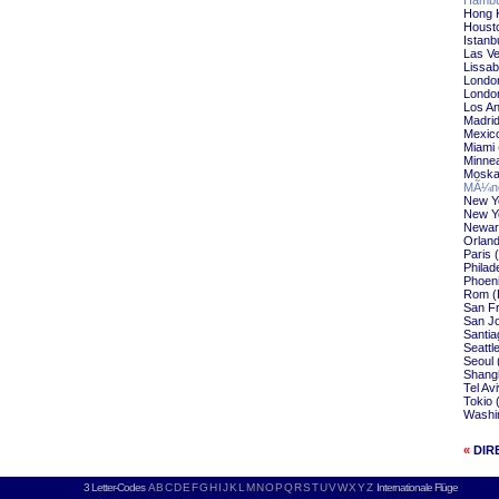
Hambu
Hong 
Housto
Istanb
Las Ve
Lissab
Londo
London
Los An
Madrid
Mexico
Miami 
Minnea
Moska
MÃ¼nc
New Yo
New Yo
Newar
Orlan
Paris 
Philad
Phoeni
Rom (
San Fr
San Jo
Santia
Seattl
Seoul 
Shangh
Tel Av
Tokio 
Washin
«
DIR
3 Letter-Codes
A
B
C
D
E
F
G
H
I
J
K
L
M
N
O
P
Q
R
S
T
U
V
W
X
Y
Z
Internationale Flüge