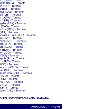
rg (HAM) - Toronto
Kong (HKG) - Toronto
n (IAH) - Toronto
ul (IST) - Toronto
gas (LAS) - Toronto
on (LIS) - Toronto
n (LGW) - Toronto
 (LHR) - Toronto
geles (LAX) - Toronto
 (MAD) - Toronto
 City (MEX) - Toronto
(MIA) - Toronto
polis/St. Paul (MSP) - Toronto
u (DME) - Toronto
hen (MUC) - Toronto
rk (JFK) - Toronto
rk (LGA) - Toronto
k (EWR) - Toronto
do (MCO) - Toronto
(CDG) - Toronto
elphia (PHL) - Toronto
x (PHX) - Toronto
FCO) - Toronto
ancisco (SFO) - Toronto
se (SJO) - Toronto
go de Chile (SCL) - Toronto
e (SEA) - Toronto
(ICN) - Toronto
ai (PVG) - Toronto
iv (TLV) - Toronto
(NRT) - Toronto
gton (IAD) - Toronto
EKTFLÜGE DEUTSCHLAND - KANADA
:
AIRGUIDE
AIRNEWS