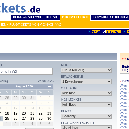
DIREKTFLÜGE
FLUG ANGEBOTE
FLÜGE
LASTMINUTE REISEN
EN - FLUGTICKETS VON VIE NACH YYZ
» «
CH:
ROUTE:
Entf
Flug
ERWACHSENE:
kflug:
24.08.2026
«
DIR
Wien 
August 2026
2-11 JAHRE
Wien 
o
Di
Mi
Do
Fr
Sa
So
Wien -
Wien -
7
28
29
30
31
1
2
Wien -
0-23 MONATE
4
5
6
7
8
9
Wien -
Wien -
0
11
12
13
14
15
16
Wien -
KLASSE:
7
18
19
20
21
22
23
Wien 
Wien -
4
25
26
27
28
29
30
Wien 
FLUGGESELLSCHAFT:
1
1
2
3
4
5
6
Wien 
Wien -