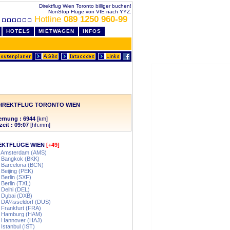
Direktflug Wien Toronto billiger buchen!
NonStop Flüge von VIE nach YYZ.
Hotline
089 1250 960-99
HOTELS
MIETWAGEN
INFOS
DIREKTFLUG TORONTO WIEN
ernung : 6944
[km]
zeit : 09:07
[hh:mm]
EKTFLÜGE WIEN
[+49]
- Amsterdam (AMS)
- Bangkok (BKK)
 Barcelona (BCN)
 Beijing (PEK)
 Berlin (SXF)
 Berlin (TXL)
 Delhi (DEL)
 Dubai (DXB)
- DÃ¼sseldorf (DUS)
 Frankfurt (FRA)
- Hamburg (HAM)
- Hannover (HAJ)
 Istanbul (IST)