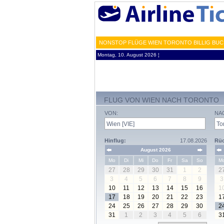
NONSTOP FLÜGE WIEN TORONTO BILLIG BUCH
Montag, 10. August 2026 ¦
FLUG VON WIEN NACH TORONTO
VON:
NA
Hinflug:
17.08.2026
Rüc
August 2026
Mo
Di
Mi
Do
Fr
Sa
So
M
27
28
29
30
31
1
2
2
3
4
5
6
7
8
9
3
10
11
12
13
14
15
16
1
17
18
19
20
21
22
23
1
24
25
26
27
28
29
30
2
31
1
2
3
4
5
6
3