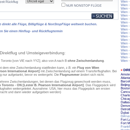
Wien -
zeit Rückflug
Wien 
NUR NONSTOP FLÜGE
Wien 
Wien 
Wien 
Wien -
Wien 
 direkt alle Flüge, Billigflüge & NonStopFlüge weltweit buchen.
Wien 
Wien 
en Sie einen Hinflug- und Rückflugtermin
Wien -
Wien -
Wien -
Wien 
Wien -
Wien -
Direktflug und Umsteigeverbindung:
Wien -
Wien -
h Toronto [von VIE nach YYZ]; also von A nach B
ohne Zwischenlandung
.
Wien -
ei dem eine Zwischenlandung stattfinden kann, z.B. ein
Flug von Wien
«
DIR
son International Airport]
mit Zwischenlandung auf einem Transferflughafen. Bei
Amste
 nur aufgetankt, bevor es weitergeht. Die
Flugnummer
ändert sich nicht.
Atlant
Barcel
mehrere Zwischenlandungen, bei denen das Flugzeug gewechselt werden muss,
Beijin
Toronto - ON [Lester B. Pearson International Airport]
. Das Fluggepäck wird
Boston
flughafen weitergeleitet. Ausnahme: USA, hier muss das Fluggepäck am ersten
Cancu
ebracht und dann wieder aufgegeben werden)
Charlo
Chica
Dallas
Denver
Detroi
Dubai 
DÃ¼sse
Fort L
Fort M
Frankf