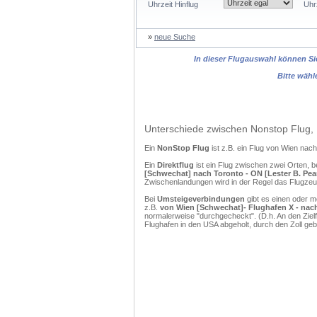
Uhrzeit Hinflug
Uhr
»
neue Suche
In dieser Flugauswahl können Sie
Bitte wähl
Unterschiede zwischen Nonstop Flug, 
Ein
NonStop Flug
ist z.B. ein Flug von Wien nac
Ein
Direktflug
ist ein Flug zwischen zwei Orten, b
[Schwechat] nach Toronto - ON [Lester B. Pear
Zwischenlandungen wird in der Regel das Flugzeug
Bei
Umsteigeverbindungen
gibt es einen oder 
z.B.
von Wien [Schwechat]- Flughafen X - nach 
normalerweise "durchgecheckt". (D.h. An den Ziel
Flughafen in den USA abgeholt, durch den Zoll g