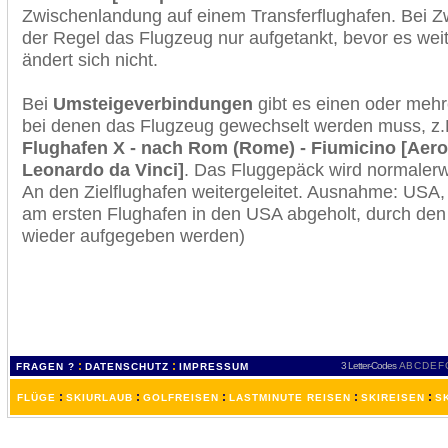
Zwischenlandung auf einem Transferflughafen. Bei Z
der Regel das Flugzeug nur aufgetankt, bevor es wei
ändert sich nicht.
Bei
Umsteigeverbindungen
gibt es einen oder meh
bei denen das Flugzeug gewechselt werden muss, z
Flughafen X - nach Rom (Rome) - Fiumicino [Aero
Leonardo da Vinci]
. Das Fluggepäck wird normalerw
An den Zielflughafen weitergeleitet. Ausnahme: USA
am ersten Flughafen in den USA abgeholt, durch den
wieder aufgegeben werden)
:
:
3 Letter-Codes
A
B
C
D
E
F
FRAGEN ?
DATENSCHUTZ
IMPRESSUM
:
:
:
:
:
FLÜGE
SKIURLAUB
GOLFREISEN
LASTMINUTE REISEN
SKIREISEN
S