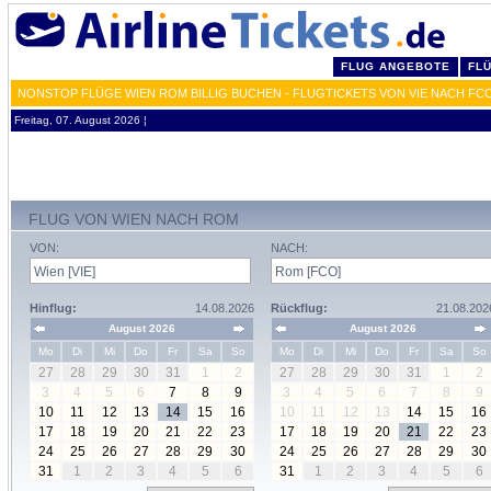
FLUG ANGEBOTE
FL
NONSTOP FLÜGE WIEN ROM BILLIG BUCHEN - FLUGTICKETS VON VIE NACH FC
Freitag, 07. August 2026 ¦
FLUG VON WIEN NACH ROM
VON:
NACH:
Hinflug:
14.08.2026
Rückflug:
21.08.202
August 2026
August 2026
Mo
Di
Mi
Do
Fr
Sa
So
Mo
Di
Mi
Do
Fr
Sa
So
27
28
29
30
31
1
2
27
28
29
30
31
1
2
3
4
5
6
7
8
9
3
4
5
6
7
8
9
10
11
12
13
14
15
16
10
11
12
13
14
15
16
17
18
19
20
21
22
23
17
18
19
20
21
22
23
24
25
26
27
28
29
30
24
25
26
27
28
29
30
31
1
2
3
4
5
6
31
1
2
3
4
5
6