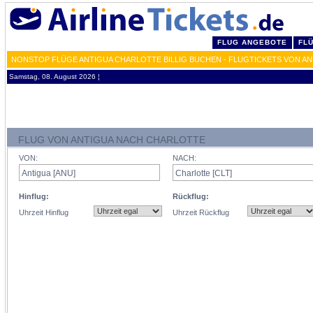
FLUG ANGEBOTE
FL
NONSTOP FLÜGE ANTIGUA CHARLOTTE BILLIG BUCHEN - FLUGTICKETS VON AN
Samstag, 08. August 2026 ¦
FLUG VON ANTIGUA NACH CHARLOTTE
VON:
NACH:
Hinflug:
Rückflug:
Uhrzeit Hinflug
Uhrzeit Rückflug