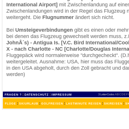
International Airport]
mit Zwischenlandung auf einem
Zwischenlandungen wird in der Regel das Flugzeug n
weitergeht. Die
Flugnummer
ändert sich nicht.
Bei
Umsteigeverbindungen
gibt es einen oder meh
bei denen das Flugzeug gewechselt werden muss, z
JohnÂ´s) - Antigua Is. [V.C. Bird International/Coo
X - nach Charlotte - NC [Charlotte/Douglas Interna
Fluggepäck wird normalerweise "durchgecheckt". (D.h
weitergeleitet. Ausnahme: USA, hier muss das Flugg
in den USA abgeholt, durch den Zoll gebracht und d
werden)
:
:
3 Letter-Codes
A
B
C
D
E
F
FRAGEN ?
DATENSCHUTZ
IMPRESSUM
:
:
:
:
:
FLÜGE
SKIURLAUB
GOLFREISEN
LASTMINUTE REISEN
SKIREISEN
S