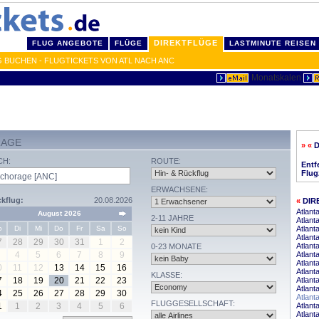
DIREKTFLÜGE
FLUG ANGEBOTE
FLÜGE
LASTMINUTE REISEN
 BUCHEN - FLUGTICKETS VON ATL NACH ANC
RAGE
» «
CH:
ROUTE:
Entf
Flug
ERWACHSENE:
kflug:
20.08.2026
«
DIR
Atlant
August 2026
2-11 JAHRE
Atlant
o
Di
Mi
Do
Fr
Sa
So
Atlant
Atlant
7
28
29
30
31
1
2
Atlant
0-23 MONATE
4
5
6
7
8
9
Atlant
Atlant
0
11
12
13
14
15
16
Atlant
KLASSE:
7
18
19
20
21
22
23
Atlant
Atlant
4
25
26
27
28
29
30
Atlant
FLUGGESELLSCHAFT:
1
1
2
3
4
5
6
Atlant
Atlant