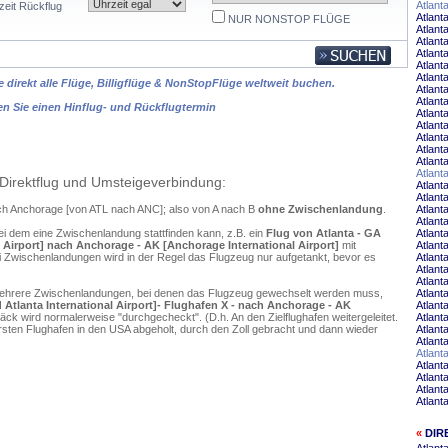
Atlant
zeit Rückflug
Atlant
NUR NONSTOP FLÜGE
Atlant
Atlant
Atlant
Atlant
Atlant
 direkt alle Flüge, Billigflüge & NonStopFlüge weltweit buchen.
Atlant
Atlant
en Sie einen Hinflug- und Rückflugtermin
Atlant
Atlant
Atlant
Atlant
Atlant
Atlan
Direktflug und Umsteigeverbindung:
Atlant
Atlant
nach Anchorage [von ATL nach ANC]; also von A nach B
ohne Zwischenlandung
.
Atlant
Atlant
ei dem eine Zwischenlandung stattfinden kann, z.B. ein
Flug von Atlanta - GA
Atlant
al Airport] nach Anchorage - AK [Anchorage International Airport]
mit
Atlant
 Zwischenlandungen wird in der Regel das Flugzeug nur aufgetankt, bevor es
Atlant
Atlant
Atlant
mehrere Zwischenlandungen, bei denen das Flugzeug gewechselt werden muss,
Atlant
d Atlanta International Airport]- Flughafen X - nach Anchorage - AK
Atlant
äck wird normalerweise "durchgecheckt". (D.h. An den Zielflughafen weitergeleitet.
Atlant
en Flughafen in den USA abgeholt, durch den Zoll gebracht und dann wieder
Atlant
Atlant
Atlant
Atlant
Atlant
Atlant
Atlant
«
DIR