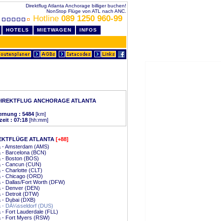
Direktflug Atlanta Anchorage billiger buchen!
NonStop Flüge von ATL nach ANC.
Hotline
089 1250 960-99
HOTELS
MIETWAGEN
INFOS
DIREKTFLUG ANCHORAGE ATLANTA
ernung : 5484
[km]
zeit : 07:18
[hh:mm]
EKTFLÜGE ATLANTA
[+88]
a - Amsterdam (AMS)
a - Barcelona (BCN)
a - Boston (BOS)
a - Cancun (CUN)
a - Charlotte (CLT)
a - Chicago (ORD)
a - Dallas/Fort Worth (DFW)
a - Denver (DEN)
a - Detroit (DTW)
a - Dubai (DXB)
a - DÃ¼sseldorf (DUS)
a - Fort Lauderdale (FLL)
a - Fort Myers (RSW)