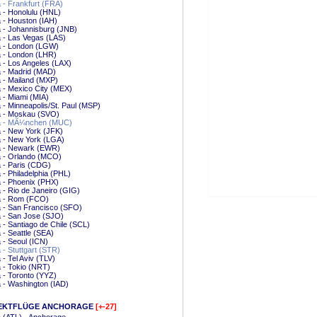
a - Frankfurt (FRA)
a - Honolulu (HNL)
a - Houston (IAH)
a - Johannisburg (JNB)
a - Las Vegas (LAS)
a - London (LGW)
a - London (LHR)
a - Los Angeles (LAX)
a - Madrid (MAD)
a - Mailand (MXP)
a - Mexico City (MEX)
a - Miami (MIA)
a - Minneapolis/St. Paul (MSP)
a - Moskau (SVO)
ta - MÃ¼nchen (MUC)
a - New York (JFK)
a - New York (LGA)
a - Newark (EWR)
a - Orlando (MCO)
a - Paris (CDG)
a - Philadelphia (PHL)
a - Phoenix (PHX)
a - Rio de Janeiro (GIG)
a - Rom (FCO)
a - San Francisco (SFO)
a - San Jose (SJO)
a - Santiago de Chile (SCL)
a - Seattle (SEA)
a - Seoul (ICN)
a - Stuttgart (STR)
a - Tel Aviv (TLV)
a - Tokio (NRT)
a - Toronto (YYZ)
a - Washington (IAD)
EKTFLÜGE ANCHORAGE
[+-27]