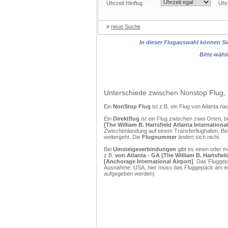
Uhrzeit Hinflug
Uhr
»
neue Suche
In dieser Flugauswahl können Sie
Bitte wähl
Unterschiede zwischen Nonstop Flug, 
Ein
NonStop Flug
ist z.B. ein Flug von Atlanta 
Ein
Direktflug
ist ein Flug zwischen zwei Orten, b
[The William B. Hartsfield Atlanta Internation
Zwischenlandung auf einem Transferflughafen. Bei
weitergeht. Die
Flugnummer
ändert sich nicht.
Bei
Umsteigeverbindungen
gibt es einen oder 
z.B.
von Atlanta - GA [The William B. Hartsfiel
[Anchorage International Airport]
. Das Fluggep
Ausnahme: USA, hier muss das Fluggepäck am erst
aufgegeben werden)