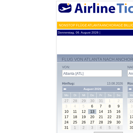
NONSTOP FLÜGE ATLANTA ANCHORAGE BILLIG
Donnerstag, 06. August 2026 ¦
FLUG VON ATLANTA NACH ANCHO
VON:
NA
Hinflug:
13.08.2026
Rüc
August 2026
Mo
Di
Mi
Do
Fr
Sa
So
M
27
28
29
30
31
1
2
2
3
4
5
6
7
8
9
3
10
11
12
13
14
15
16
1
17
18
19
20
21
22
23
1
24
25
26
27
28
29
30
2
31
1
2
3
4
5
6
3