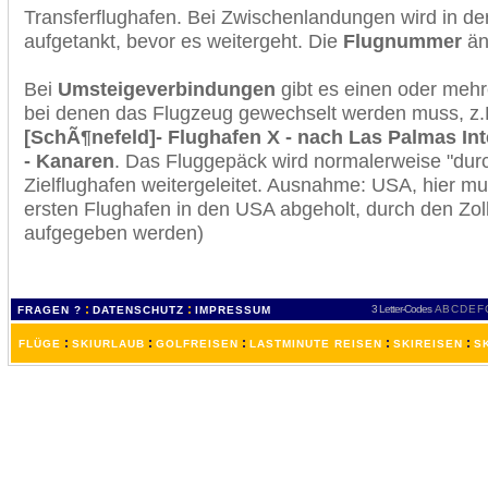
Transferflughafen. Bei Zwischenlandungen wird in de
aufgetankt, bevor es weitergeht. Die
Flugnummer
änd
Bei
Umsteigeverbindungen
gibt es einen oder meh
bei denen das Flugzeug gewechselt werden muss, z
[SchÃ¶nefeld]- Flughafen X - nach Las Palmas Int
- Kanaren
. Das Fluggepäck wird normalerweise "dur
Zielflughafen weitergeleitet. Ausnahme: USA, hier 
ersten Flughafen in den USA abgeholt, durch den Zol
aufgegeben werden)
:
:
3 Letter-Codes
A
B
C
D
E
F
FRAGEN ?
DATENSCHUTZ
IMPRESSUM
:
:
:
:
:
FLÜGE
SKIURLAUB
GOLFREISEN
LASTMINUTE REISEN
SKIREISEN
S