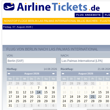
FLUG ANGEBOTE
FL
NONSTOP FLÜGE BERLIN LAS PALMAS INTERNATIONAL BILLIG BUCHEN - FLUGT
Freitag, 07. August 2026 ¦
FLUG VON BERLIN NACH LAS PALMAS INTERNATIONAL
VON:
NACH:
Hinflug:
14.08.2026
Rückflug:
21.08.202
August 2026
August 2026
Mo
Di
Mi
Do
Fr
Sa
So
Mo
Di
Mi
Do
Fr
Sa
So
27
28
29
30
31
1
2
27
28
29
30
31
1
2
3
4
5
6
7
8
9
3
4
5
6
7
8
9
10
11
12
13
14
15
16
10
11
12
13
14
15
16
17
18
19
20
21
22
23
17
18
19
20
21
22
23
24
25
26
27
28
29
30
24
25
26
27
28
29
30
31
1
2
3
4
5
6
31
1
2
3
4
5
6