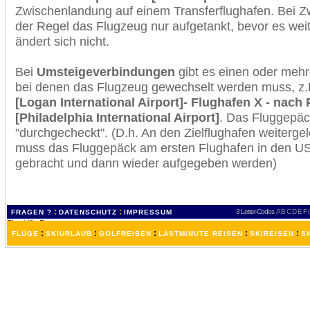
Zwischenlandung auf einem Transferflughafen. Bei Z
der Regel das Flugzeug nur aufgetankt, bevor es wei
ändert sich nicht.
Bei
Umsteigeverbindungen
gibt es einen oder meh
bei denen das Flugzeug gewechselt werden muss, z
[Logan International Airport]- Flughafen X - nach 
[Philadelphia International Airport]
. Das Fluggepäc
"durchgecheckt". (D.h. An den Zielflughafen weiterge
muss das Fluggepäck am ersten Flughafen in den USA
gebracht und dann wieder aufgegeben werden)
:
:
3 Letter-Codes
A
B
C
D
E
F
FRAGEN ?
DATENSCHUTZ
IMPRESSUM
:
:
:
:
:
FLÜGE
SKIURLAUB
GOLFREISEN
LASTMINUTE REISEN
SKIREISEN
S