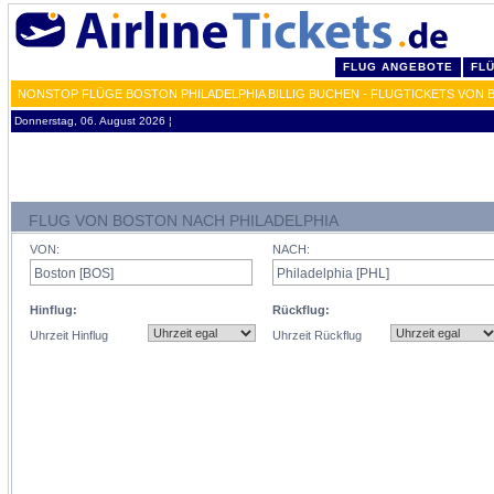
FLUG ANGEBOTE
FL
NONSTOP FLÜGE BOSTON PHILADELPHIA BILLIG BUCHEN - FLUGTICKETS VON 
Donnerstag, 06. August 2026 ¦
FLUG VON BOSTON NACH PHILADELPHIA
VON:
NACH:
Hinflug:
Rückflug:
Uhrzeit Hinflug
Uhrzeit Rückflug