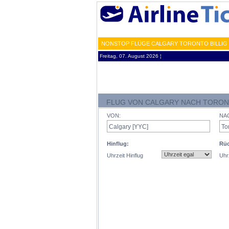
NONSTOP FLÜGE CALGARY TORONTO BILLIG 
Freitag, 07. August 2026 ¦
FLUG VON CALGARY NACH TORO
VON:
NA
Hinflug:
Rüc
Uhrzeit Hinflug
Uhr