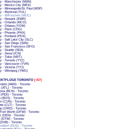
ry - Manchester (MAN)
y - Mexico City (MEX)
y - Minneapolis/St. Paul (MSP)
y - Montreal (YUL)
ry - MÃ¼nchen (MUC)
ry - Newark (EWR)
ry - Orlando (MCO)
ry - Ottawa (YOW)
y - Paris (CDG)
y - Phoenix (PHX)
y - Portland (PDX)
y - Salt Lake City (SLC)
y - San Diego (SAN)
y - San Francisco (SFO)
y - Seattle (SEA)
y - Seoul (ICN)
y - Tokio (NRT)
y - Toronto (YYZ)
y - Vancouver (YVR)
y - Victoria (YYJ)
ry - Winnipeg (YWG)
EKTFLÜGE TORONTO
[+57]
rdam (AMS) - Toronto
a (ATL) - Toronto
ona (BCN) - Toronto
g (PEK) - Toronto
 (BOS) - Toronto
n (CUN) - Toronto
tte (CLT) - Toronto
go (ORD) - Toronto
/Fort Worth (DFW) - Toronto
 (DEN) - Toronto
t (DTW) - Toronto
(DXB) - Toronto
ldorf (DUS) - Toronto