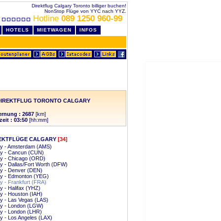
Direktflug Calgary Toronto billiger buchen!
NonStop Flüge von YYC nach YYZ.
Hotline
089 1250 960-99
HOTELS
MIETWAGEN
INFOS
DIREKTFLUG TORONTO CALGARY
ernung : 2687
[km]
zeit : 03:50
[hh:mm]
EKTFLÜGE CALGARY
[34]
ry - Amsterdam (AMS)
ry - Cancun (CUN)
ry - Chicago (ORD)
y - Dallas/Fort Worth (DFW)
ry - Denver (DEN)
ry - Edmonton (YEG)
y - Frankfurt (FRA)
y - Halifax (YHZ)
y - Houston (IAH)
y - Las Vegas (LAS)
ry - London (LGW)
y - London (LHR)
y - Los Angeles (LAX)