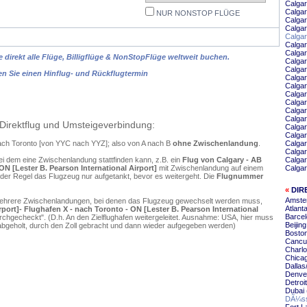
Calga
Calgar
NUR NONSTOP FLÜGE
Calgar
Calgar
Calga
Calga
Calga
 direkt alle Flüge, Billigflüge & NonStopFlüge weltweit buchen.
Calga
Calgar
en Sie einen Hinflug- und Rückflugtermin
Calgar
Calgar
Calgar
Calgar
Calgar
Calgar
Direktflug und Umsteigeverbindung:
Calgar
Calgar
nach Toronto [von YYC nach YYZ]; also von A nach B
ohne Zwischenlandung
.
Calgar
Calgar
ei dem eine Zwischenlandung stattfinden kann, z.B. ein
Flug von Calgary - AB
Calgar
 ON [Lester B. Pearson International Airport]
mit Zwischenlandung auf einem
Calga
 der Regel das Flugzeug nur aufgetankt, bevor es weitergeht. Die
Flugnummer
«
DIR
Amste
mehrere Zwischenlandungen, bei denen das Flugzeug gewechselt werden muss,
Atlant
rport]- Flughafen X - nach Toronto - ON [Lester B. Pearson International
Barcel
chgecheckt". (D.h. An den Zielflughafen weitergeleitet. Ausnahme: USA, hier muss
Beijin
bgeholt, durch den Zoll gebracht und dann wieder aufgegeben werden)
Boston
Cancu
Charlo
Chica
Dallas
Denver
Detroi
Dubai 
DÃ¼sse