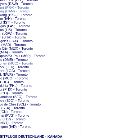
auderdale (FLL) - Toronto
yers (RSW) - Toronto
urt (FRA) - Toronto
rg (HAM) - Toronto
Kong (HKG) - Toronto
n (IAH) - Toronto
ul (IST) - Toronto
gas (LAS) - Toronto
on (LIS) - Toronto
n (LGW) - Toronto
 (LHR) - Toronto
geles (LAX) - Toronto
 (MAD) - Toronto
 City (MEX) - Toronto
(MIA) - Toronto
polis/St. Paul (MSP) - Toronto
u (DME) - Toronto
hen (MUC) - Toronto
rk (JFK) - Toronto
rk (LGA) - Toronto
k (EWR) - Toronto
do (MCO) - Toronto
(CDG) - Toronto
elphia (PHL) - Toronto
x (PHX) - Toronto
FCO) - Toronto
ancisco (SFO) - Toronto
se (SJO) - Toronto
go de Chile (SCL) - Toronto
e (SEA) - Toronto
(ICN) - Toronto
ai (PVG) - Toronto
iv (TLV) - Toronto
(NRT) - Toronto
gton (IAD) - Toronto
EKTFLÜGE DEUTSCHLAND - KANADA