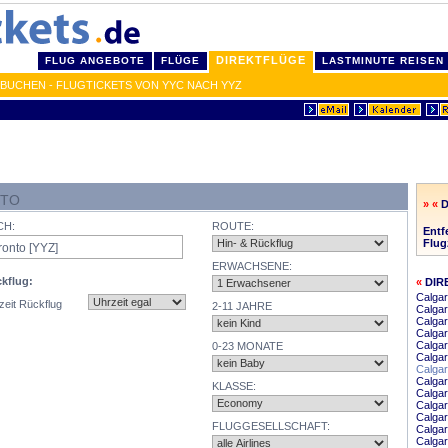
DIREKTFLÜGE
FLUG ANGEBOTE
FLÜGE
LASTMINUTE REISEN
BUCHEN - FLUGTICKETS VON YYC NACH YYZ
NTO
» «
CH:
ROUTE:
Entf
Flug
ERWACHSENE:
kflug:
«
DIR
Calga
zeit Rückflug
2-11 JAHRE
Calga
Calga
Calgar
Calga
0-23 MONATE
Calga
Calgar
Calgar
KLASSE:
Calgar
Calgar
Calga
FLUGGESELLSCHAFT:
Calgar
Calgar