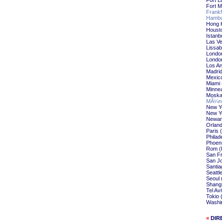
Fort L
Fort M
Frankf
Hambu
Hong 
Housto
Istanb
Las Ve
Lissab
Londo
London
Los An
Madrid
Mexico
Miami 
Minnea
Moska
MÃ¼nc
New Yo
New Yo
Newar
Orlan
Paris 
Philad
Phoeni
Rom (
San Fr
San Jo
Santia
Seattl
Seoul 
Shangh
Tel Av
Tokio 
Washin
«
DIR