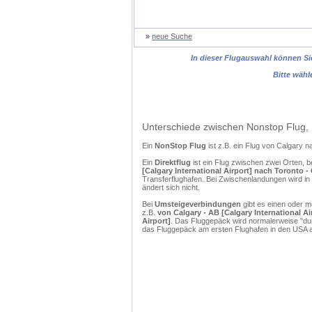
»
neue Suche
In dieser Flugauswahl können Sie
Bitte wähl
Unterschiede zwischen Nonstop Flug, 
Ein
NonStop Flug
ist z.B. ein Flug von Calgary 
Ein
Direktflug
ist ein Flug zwischen zwei Orten, b
[Calgary International Airport] nach Toronto -
Transferflughafen. Bei Zwischenlandungen wird in
ändert sich nicht.
Bei
Umsteigeverbindungen
gibt es einen oder 
z.B.
von Calgary - AB [Calgary International Ai
Airport]
. Das Fluggepäck wird normalerweise "dur
das Fluggepäck am ersten Flughafen in den USA a