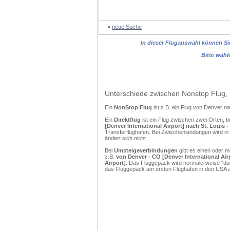
»
neue Suche
In dieser Flugauswahl können Sie
Bitte wähl
Unterschiede zwischen Nonstop Flug, 
Ein
NonStop Flug
ist z.B. ein Flug von Denver n
Ein
Direktflug
ist ein Flug zwischen zwei Orten, b
[Denver International Airport] nach St. Louis 
Transferflughafen. Bei Zwischenlandungen wird in
ändert sich nicht.
Bei
Umsteigeverbindungen
gibt es einen oder 
z.B.
von Denver - CO [Denver International Airp
Airport]
. Das Fluggepäck wird normalerweise "dur
das Fluggepäck am ersten Flughafen in den USA a