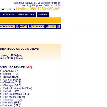
Direktflug Denver St. Louis billiger buchen!
NonStop Flüge von DEN nach STL.
Hotline
089 1250 960-99
HOTELS
MIETWAGEN
INFOS
IREKTFLUG ST. LOUIS DENVER
ernung : 1234
[km]
zeit : 02:02
[hh:mm]
EKTFLÜGE DENVER
[+52]
r - Aspen (ASE)
 - Atlanta (ATL)
r - Boston (BOS)
r - Cancun (CUN)
 - Charlotte (CLT)
r - Chicago (ORD)
 - Dallas/Fort Worth (DFW)
 - Detroit (DTW)
 - Fort Lauderdale (FLL)
r - Fort Myers (RSW)
 - Frankfurt (FRA)
 - Honolulu (HNL)
 - Houston (IAH)