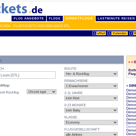
DIREKTFLÜGE
FLUG ANGEBOTE
FLÜGE
LASTMINUTE REISEN
UCHEN - FLUGTICKETS VON DEN NACH STL
S
» «
D
CH:
ROUTE:
Entf
Flug
ERWACHSENE:
kflug:
«
DIR
Denve
zeit Rückflug
2-11 JAHRE
Denver
Denve
Denve
Denver
0-23 MONATE
Denve
Denver
Denver
KLASSE:
Denver
Denve
Denver
FLUGGESELLSCHAFT:
Denver
Denver