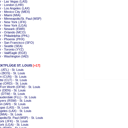
 - Las Vegas (LAS)
r - London (LHR)
 - Los Angeles (LAX)
 - Mexico City (MEX)
 - Miami (MIA)
 - Minneapolis/St. Paul (MSP)
r - New York (JFK)
r - New York (LGA)
r - Newark (EWR)
r - Orlando (MCO)
 - Philadelphia (PHL)
r - Phoenix (PHX)
r - San Francisco (SFO)
 - Seattle (SEA)
 - Toronto (YYZ)
 - Vail/Eagle (EGE)
 - Washington (IAD)
EKTFLÜGE ST. LOUIS
[+17]
a (ATL) - St. Louis
 (BOS) - St. Louis
 (CUN) - St. Louis
tte (CLT) - St. Louis
o (ORD) - St. Louis
/Fort Worth (DFW) - St. Louis
 (DEN) - St. Louis
t (DTW) - St. Louis
auderdale (FLL) - St. Louis
yers (RSW) - St. Louis
n (IAH) - St. Louis
gas (LAS) - St. Louis
geles (LAX) - St. Louis
(MIA) - St. Louis
polis/St. Paul (MSP) - St. Louis
rk (JFK) - St. Louis
rk (LGA) - St. Louis