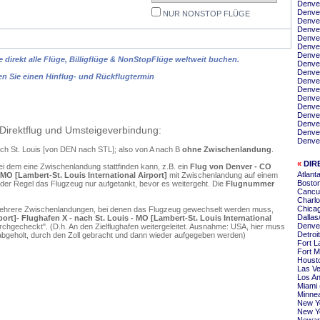
Denver
Denve
NUR NONSTOP FLÜGE
Denver
Denver
Denver
Denver
Denve
 direkt alle Flüge, Billigflüge & NonStopFlüge weltweit buchen.
Denve
Denve
en Sie einen Hinflug- und Rückflugtermin
Denve
Denver
Denve
Denve
Denver
Denver
Direktflug und Umsteigeverbindung:
Denver
Denver
ach St. Louis [von DEN nach STL]; also von A nach B
ohne Zwischenlandung
.
«
DIR
ei dem eine Zwischenlandung stattfinden kann, z.B. ein
Flug von Denver - CO
Atlant
- MO [Lambert-St. Louis International Airport]
mit Zwischenlandung auf einem
Boston
 der Regel das Flugzeug nur aufgetankt, bevor es weitergeht. Die
Flugnummer
Cancun
Charlo
Chicag
mehrere Zwischenlandungen, bei denen das Flugzeug gewechselt werden muss,
Dallas
ort]- Flughafen X - nach St. Louis - MO [Lambert-St. Louis International
Denver
chgecheckt". (D.h. An den Zielflughafen weitergeleitet. Ausnahme: USA, hier muss
Detroi
bgeholt, durch den Zoll gebracht und dann wieder aufgegeben werden)
Fort L
Fort M
Housto
Las Ve
Los An
Miami 
Minnea
New Yo
New Yo