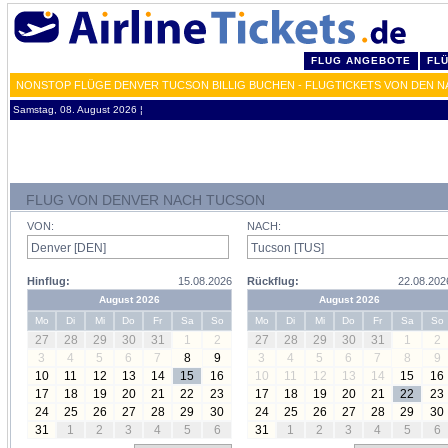
FLUG ANGEBOTE
FL
NONSTOP FLÜGE DENVER TUCSON BILLIG BUCHEN - FLUGTICKETS VON DEN N
Samstag, 08. August 2026 ¦
FLUG VON DENVER NACH TUCSON
VON:
NACH:
Hinflug:
15.08.2026
Rückflug:
22.08.202
August 2026
August 2026
Mo
Di
Mi
Do
Fr
Sa
So
Mo
Di
Mi
Do
Fr
Sa
So
27
28
29
30
31
1
2
27
28
29
30
31
1
2
3
4
5
6
7
8
9
3
4
5
6
7
8
9
10
11
12
13
14
15
16
10
11
12
13
14
15
16
17
18
19
20
21
22
23
17
18
19
20
21
22
23
24
25
26
27
28
29
30
24
25
26
27
28
29
30
31
1
2
3
4
5
6
31
1
2
3
4
5
6