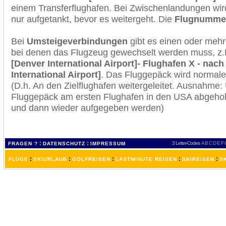
einem Transferflughafen. Bei Zwischenlandungen wir
nur aufgetankt, bevor es weitergeht. Die
Flugnumme
Bei
Umsteigeverbindungen
gibt es einen oder meh
bei denen das Flugzeug gewechselt werden muss, z
[Denver International Airport]- Flughafen X - nac
International Airport]
. Das Fluggepäck wird normale
(D.h. An den Zielflughafen weitergeleitet. Ausnahme
Fluggepäck am ersten Flughafen in den USA abgeholt
und dann wieder aufgegeben werden)
:
:
3 Letter-Codes
A
B
C
D
E
F
FRAGEN ?
DATENSCHUTZ
IMPRESSUM
:
:
:
:
:
FLÜGE
SKIURLAUB
GOLFREISEN
LASTMINUTE REISEN
SKIREISEN
S