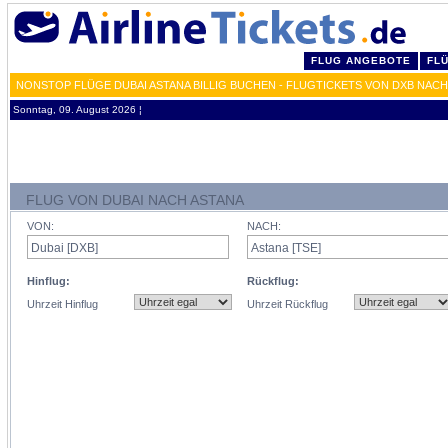
FLUG ANGEBOTE
FL
NONSTOP FLÜGE DUBAI ASTANA BILLIG BUCHEN - FLUGTICKETS VON DXB NACH
Sonntag, 09. August 2026 ¦
FLUG VON DUBAI NACH ASTANA
VON:
NACH:
Hinflug:
Rückflug:
Uhrzeit Hinflug
Uhrzeit Rückflug