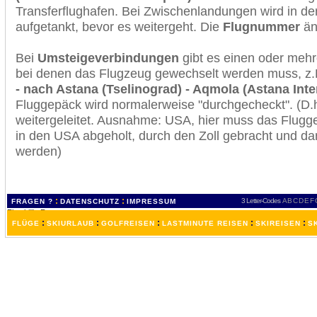
Transferflughafen. Bei Zwischenlandungen wird in de
aufgetankt, bevor es weitergeht. Die
Flugnummer
änd
Bei
Umsteigeverbindungen
gibt es einen oder meh
bei denen das Flugzeug gewechselt werden muss, z
- nach Astana (Tselinograd) - Aqmola (Astana Inter
Fluggepäck wird normalerweise "durchgecheckt". (D.h
weitergeleitet. Ausnahme: USA, hier muss das Flugg
in den USA abgeholt, durch den Zoll gebracht und d
werden)
:
:
3 Letter-Codes
A
B
C
D
E
F
FRAGEN ?
DATENSCHUTZ
IMPRESSUM
:
:
:
:
:
FLÜGE
SKIURLAUB
GOLFREISEN
LASTMINUTE REISEN
SKIREISEN
S