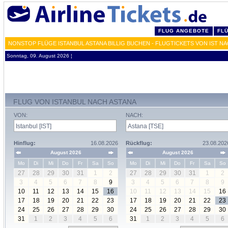
FLUG ANGEBOTE
FL
NONSTOP FLÜGE ISTANBUL ASTANA BILLIG BUCHEN - FLUGTICKETS VON IST NA
Sonntag, 09. August 2026 ¦
FLUG VON ISTANBUL NACH ASTANA
VON:
NACH:
Hinflug:
16.08.2026
Rückflug:
23.08.202
August 2026
August 2026
Mo
Di
Mi
Do
Fr
Sa
So
Mo
Di
Mi
Do
Fr
Sa
So
27
28
29
30
31
1
2
27
28
29
30
31
1
2
3
4
5
6
7
8
9
3
4
5
6
7
8
9
10
11
12
13
14
15
16
10
11
12
13
14
15
16
17
18
19
20
21
22
23
17
18
19
20
21
22
23
24
25
26
27
28
29
30
24
25
26
27
28
29
30
31
1
2
3
4
5
6
31
1
2
3
4
5
6