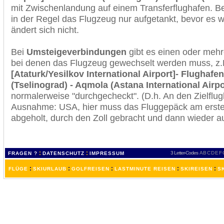
mit Zwischenlandung auf einem Transferflughafen. B
in der Regel das Flugzeug nur aufgetankt, bevor es w
ändert sich nicht.
Bei
Umsteigeverbindungen
gibt es einen oder meh
bei denen das Flugzeug gewechselt werden muss, z
[Ataturk/Yesilkov International Airport]- Flughafe
(Tselinograd) - Aqmola (Astana International Airpo
normalerweise "durchgecheckt". (D.h. An den Zielflugh
Ausnahme: USA, hier muss das Fluggepäck am erste
abgeholt, durch den Zoll gebracht und dann wieder 
:
:
3 Letter-Codes
A
B
C
D
E
F
FRAGEN ?
DATENSCHUTZ
IMPRESSUM
:
:
:
:
:
FLÜGE
SKIURLAUB
GOLFREISEN
LASTMINUTE REISEN
SKIREISEN
S