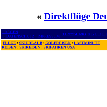
«
Direktflüge De
FRAGEN
3 Letter-Codes
A
B
C
D
E
?
:
DATENSCHUTZ
:
IMPRESSUM
FLÜGE
:
SKIURLAUB
:
GOLFREISEN
:
LASTMINUTE
REISEN
:
SKIREISEN
:
SKIFAHREN USA