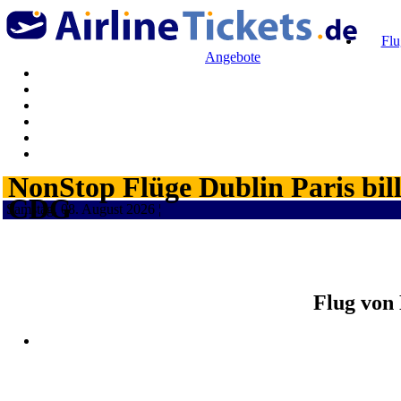
Flu
Angebote
NonStop Flüge Dublin Paris bil
CDG
Samstag, 08. August 2026 ¦
Flug von 