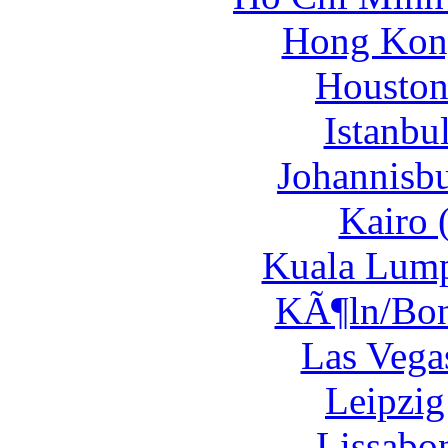
Hong Kong
Houston
Istanbul
Johannisbu
Kairo 
Kuala Lump
KÃ¶ln/Bon
Las Vega
Leipzig
Lissabon