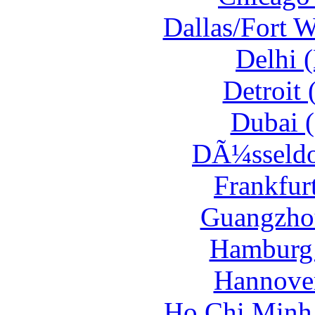
Dallas/Fort 
Delhi 
Detroit
Dubai (
DÃ¼sseldor
Frankfur
Guangzhou
Hamburg 
Hannover
Ho Chi Minh 