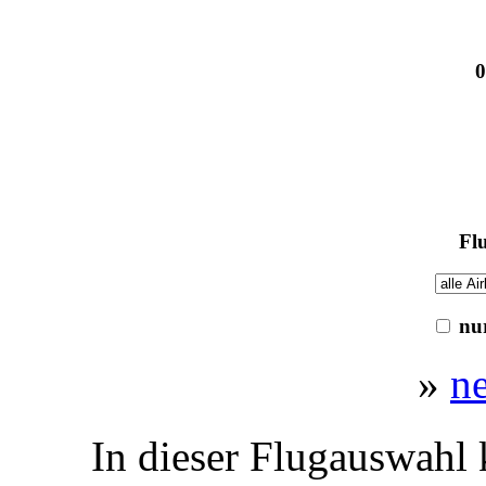
0
Flu
nur
»
n
In dieser Flugauswahl 