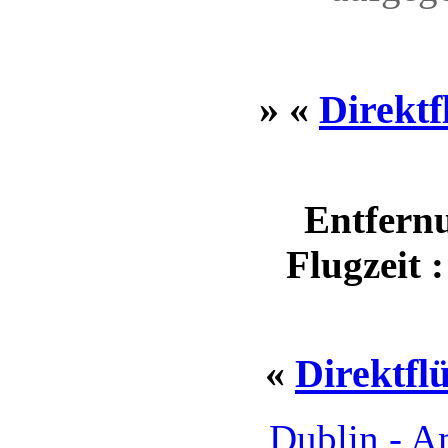
» «
Direktf
Entfernu
Flugzeit 
«
Direktfl
Dublin - 