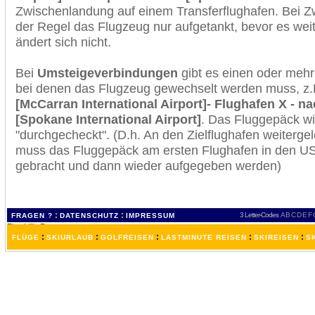
Zwischenlandung auf einem Transferflughafen. Bei Z
der Regel das Flugzeug nur aufgetankt, bevor es wei
ändert sich nicht.
Bei
Umsteigeverbindungen
gibt es einen oder meh
bei denen das Flugzeug gewechselt werden muss, z
[McCarran International Airport]- Flughafen X - 
[Spokane International Airport]
. Das Fluggepäck w
"durchgecheckt". (D.h. An den Zielflughafen weiterge
muss das Fluggepäck am ersten Flughafen in den USA
gebracht und dann wieder aufgegeben werden)
:
:
3 Letter-Codes
A
B
C
D
E
F
FRAGEN ?
DATENSCHUTZ
IMPRESSUM
:
:
:
:
:
FLÜGE
SKIURLAUB
GOLFREISEN
LASTMINUTE REISEN
SKIREISEN
S