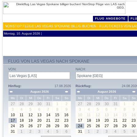
FLUG ANGEBOTE
FL
NONSTOP FLÜGE LAS VEGAS SPOKANE BILLIG BUCHEN - FLUGTICKETS VON LA
Montag, 10. August 2026 ¦
FLUG VON LAS VEGAS NACH SPOKANE
VON:
NACH:
Hinflug:
17.08.2026
Rückflug:
24.08.202
August 2026
August 2026
Mo
Di
Mi
Do
Fr
Sa
So
Mo
Di
Mi
Do
Fr
Sa
So
27
28
29
30
31
1
2
27
28
29
30
31
1
2
3
4
5
6
7
8
9
3
4
5
6
7
8
9
10
11
12
13
14
15
16
10
11
12
13
14
15
16
17
18
19
20
21
22
23
17
18
19
20
21
22
23
24
25
26
27
28
29
30
24
25
26
27
28
29
30
31
1
2
3
4
5
6
31
1
2
3
4
5
6