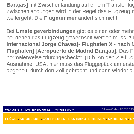
Barajas]
mit Zwischenlandung auf einem Transferflug
Zwischenlandungen wird in der Regel das Flugzeug n
weitergeht. Die
Flugnummer
ändert sich nicht.
Bei
Umsteigeverbindungen
gibt es einen oder meh
bei denen das Flugzeug gewechselt werden muss, z
Internacional Jorge Chavez]- Flughafen X - nach M
Flughafen] [Aeropuerto de Madrid Barajas]
. Das F
normalerweise "durchgecheckt". (D.h. An den Zielflugh
Ausnahme: USA, hier muss das Fluggepäck am erste
abgeholt, durch den Zoll gebracht und dann wieder 
:
:
3 Letter-Codes
A
B
C
D
E
F
FRAGEN ?
DATENSCHUTZ
IMPRESSUM
:
:
:
:
:
FLÜGE
SKIURLAUB
GOLFREISEN
LASTMINUTE REISEN
SKIREISEN
S