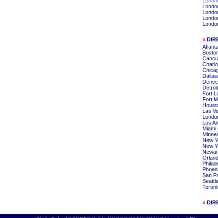
London
London
London
London
London
«
DIR
Atlant
Boston
Cancun
Charlo
Chicag
Dallas
Denver
Detroi
Fort L
Fort M
Housto
Las Ve
London
Los An
Miami 
Minnea
New Yo
New Yo
Newar
Orland
Philad
Phoeni
San Fr
Seattl
Toront
«
DIR