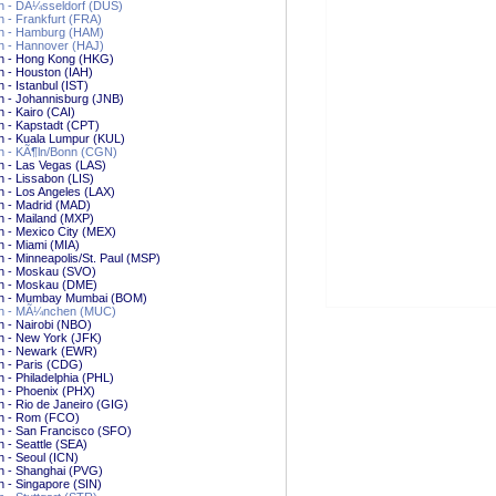
n - DÃ¼sseldorf (DUS)
 - Frankfurt (FRA)
n - Hamburg (HAM)
n - Hannover (HAJ)
n - Hong Kong (HKG)
 - Houston (IAH)
 - Istanbul (IST)
 - Johannisburg (JNB)
 - Kairo (CAI)
 - Kapstadt (CPT)
n - Kuala Lumpur (KUL)
n - KÃ¶ln/Bonn (CGN)
 - Las Vegas (LAS)
 - Lissabon (LIS)
 - Los Angeles (LAX)
n - Madrid (MAD)
 - Mailand (MXP)
 - Mexico City (MEX)
 - Miami (MIA)
 - Minneapolis/St. Paul (MSP)
n - Moskau (SVO)
n - Moskau (DME)
n - Mumbay Mumbai (BOM)
n - MÃ¼nchen (MUC)
 - Nairobi (NBO)
n - New York (JFK)
n - Newark (EWR)
n - Paris (CDG)
 - Philadelphia (PHL)
n - Phoenix (PHX)
 - Rio de Janeiro (GIG)
n - Rom (FCO)
n - San Francisco (SFO)
 - Seattle (SEA)
 - Seoul (ICN)
n - Shanghai (PVG)
 - Singapore (SIN)