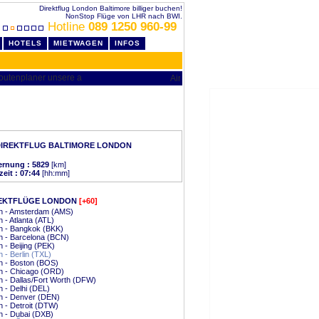
Direktflug London Baltimore billiger buchen!
NonStop Flüge von LHR nach BWI.
Hotline
089 1250 960-99
HOTELS
MIETWAGEN
INFOS
DIREKTFLUG BALTIMORE LONDON
ernung : 5829
[km]
zeit : 07:44
[hh:mm]
EKTFLÜGE LONDON
[+60]
n - Amsterdam (AMS)
 - Atlanta (ATL)
n - Bangkok (BKK)
n - Barcelona (BCN)
 - Beijing (PEK)
 - Berlin (TXL)
n - Boston (BOS)
n - Chicago (ORD)
 - Dallas/Fort Worth (DFW)
 - Delhi (DEL)
n - Denver (DEN)
 - Detroit (DTW)
n - Dubai (DXB)