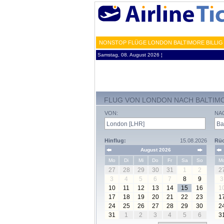
NONSTOP FLÜGE LONDON BALTIMORE BILLIG 
Samstag, 08. August 2026 ¦
FLUG VON LONDON NACH BALTIM
VON:
NA
Hinflug:
15.08.2026
Rüc
August 2026
Mo
Di
Mi
Do
Fr
Sa
So
M
27
28
29
30
31
1
2
2
3
4
5
6
7
8
9
3
10
11
12
13
14
15
16
1
17
18
19
20
21
22
23
1
24
25
26
27
28
29
30
2
31
1
2
3
4
5
6
3