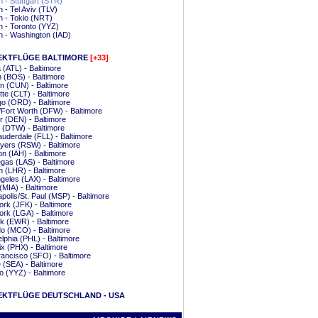
 - Stuttgart (STR)
 - Tel Aviv (TLV)
 - Tokio (NRT)
 - Toronto (YYZ)
 - Washington (IAD)
EKTFLÜGE BALTIMORE
[+33]
a (ATL) - Baltimore
 (BOS) - Baltimore
 (CUN) - Baltimore
tte (CLT) - Baltimore
o (ORD) - Baltimore
/Fort Worth (DFW) - Baltimore
 (DEN) - Baltimore
t (DTW) - Baltimore
auderdale (FLL) - Baltimore
yers (RSW) - Baltimore
n (IAH) - Baltimore
gas (LAS) - Baltimore
 (LHR) - Baltimore
geles (LAX) - Baltimore
(MIA) - Baltimore
polis/St. Paul (MSP) - Baltimore
rk (JFK) - Baltimore
rk (LGA) - Baltimore
k (EWR) - Baltimore
o (MCO) - Baltimore
elphia (PHL) - Baltimore
x (PHX) - Baltimore
ancisco (SFO) - Baltimore
e (SEA) - Baltimore
o (YYZ) - Baltimore
EKTFLÜGE DEUTSCHLAND - USA