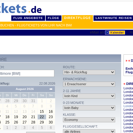
DIREKTFLÜGE
FLUG ANGEBOTE
FLÜGE
LASTMINUTE REISEN
BUCHEN - FLUGTICKETS VON LHR NACH BWI
ORE
» «
CH:
ROUTE:
Entf
Flug
ERWACHSENE:
kflug:
22.08.2026
«
DIR
Londo
August 2026
2-11 JAHRE
London
o
Di
Mi
Do
Fr
Sa
So
Londo
Londo
7
28
29
30
31
1
2
London
0-23 MONATE
4
5
6
7
8
9
London
Londo
0
11
12
13
14
15
16
Londo
KLASSE:
7
18
19
20
21
22
23
London
London
4
25
26
27
28
29
30
Londo
FLUGGESELLSCHAFT:
1
1
2
3
4
5
6
London
Londo