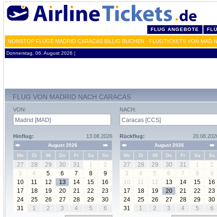
FLUG ANGEBOTE
FL
NONSTOP FLÜGE MADRID CARACAS BILLIG BUCHEN - FLUGTICKETS VON MAD 
Donnerstag, 06. August 2026 ¦
FLUG VON MADRID NACH CARACAS
VON:
NACH:
Hinflug:
13.08.2026
Rückflug:
20.08.202
August 2026
August 2026
Mo
Di
Mi
Do
Fr
Sa
So
Mo
Di
Mi
Do
Fr
Sa
So
27
28
29
30
31
1
2
27
28
29
30
31
1
2
3
4
5
6
7
8
9
3
4
5
6
7
8
9
10
11
12
13
14
15
16
10
11
12
13
14
15
16
17
18
19
20
21
22
23
17
18
19
20
21
22
23
24
25
26
27
28
29
30
24
25
26
27
28
29
30
31
1
2
3
4
5
6
31
1
2
3
4
5
6