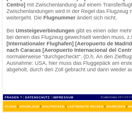
Centro]
mit Zwischenlandung auf einem Transferflug
Zwischenlandungen wird in der Regel das Flugzeug n
weitergeht. Die
Flugnummer
ändert sich nicht.
Bei
Umsteigeverbindungen
gibt es einen oder meh
bei denen das Flugzeug gewechselt werden muss, z
[Internationaler Flughafen] [Aeropuerto de Madrid
nach Caracas [Aeropuerto Internacional del Centr
normalerweise "durchgecheckt". (D.h. An den Zielflugh
Ausnahme: USA, hier muss das Fluggepäck am erste
abgeholt, durch den Zoll gebracht und dann wieder 
:
:
3 Letter-Codes
A
B
C
D
E
F
FRAGEN ?
DATENSCHUTZ
IMPRESSUM
:
:
:
:
:
FLÜGE
SKIURLAUB
GOLFREISEN
LASTMINUTE REISEN
SKIREISEN
S