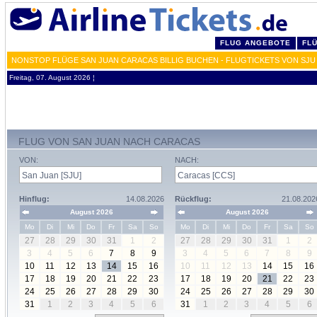
FLUG ANGEBOTE
FL
NONSTOP FLÜGE SAN JUAN CARACAS BILLIG BUCHEN - FLUGTICKETS VON SJU
Freitag, 07. August 2026 ¦
FLUG VON SAN JUAN NACH CARACAS
VON:
NACH:
Hinflug:
14.08.2026
Rückflug:
21.08.202
August 2026
August 2026
Mo
Di
Mi
Do
Fr
Sa
So
Mo
Di
Mi
Do
Fr
Sa
So
27
28
29
30
31
1
2
27
28
29
30
31
1
2
3
4
5
6
7
8
9
3
4
5
6
7
8
9
10
11
12
13
14
15
16
10
11
12
13
14
15
16
17
18
19
20
21
22
23
17
18
19
20
21
22
23
24
25
26
27
28
29
30
24
25
26
27
28
29
30
31
1
2
3
4
5
6
31
1
2
3
4
5
6