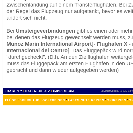
Zwischenlandung auf einem Transferflughafen. Bei Z
der Regel das Flugzeug nur aufgetankt, bevor es wei
ändert sich nicht.
Bei
Umsteigeverbindungen
gibt es einen oder meh
bei denen das Flugzeug gewechselt werden muss, z
Munoz Marin International Airport]- Flughafen X 
Internacional del Centro]
. Das Fluggepäck wird no
"durchgecheckt". (D.h. An den Zielflughafen weiterge
muss das Fluggepäck am ersten Flughafen in den USA
gebracht und dann wieder aufgegeben werden)
:
:
3 Letter-Codes
A
B
C
D
E
F
FRAGEN ?
DATENSCHUTZ
IMPRESSUM
:
:
:
:
:
FLÜGE
SKIURLAUB
GOLFREISEN
LASTMINUTE REISEN
SKIREISEN
S