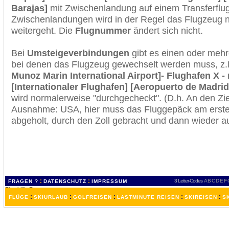
Barajas]
mit Zwischenlandung auf einem Transferflug
Zwischenlandungen wird in der Regel das Flugzeug n
weitergeht. Die
Flugnummer
ändert sich nicht.
Bei
Umsteigeverbindungen
gibt es einen oder meh
bei denen das Flugzeug gewechselt werden muss, z
Munoz Marin International Airport]- Flughafen X -
[Internationaler Flughafen] [Aeropuerto de Madrid
wird normalerweise "durchgecheckt". (D.h. An den Ziel
Ausnahme: USA, hier muss das Fluggepäck am erste
abgeholt, durch den Zoll gebracht und dann wieder 
:
:
3 Letter-Codes
A
B
C
D
E
F
FRAGEN ?
DATENSCHUTZ
IMPRESSUM
:
:
:
:
:
FLÜGE
SKIURLAUB
GOLFREISEN
LASTMINUTE REISEN
SKIREISEN
S