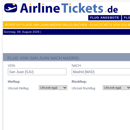
FLUG ANGEBOTE
FL
NONSTOP FLÜGE SAN JUAN MADRID BILLIG BUCHEN - FLUGTICKETS VON SJU 
Sonntag, 09. August 2026 ¦
FLUG VON SAN JUAN NACH MADRID
VON:
NACH:
Hinflug:
Rückflug:
Uhrzeit Hinflug
Uhrzeit Rückflug